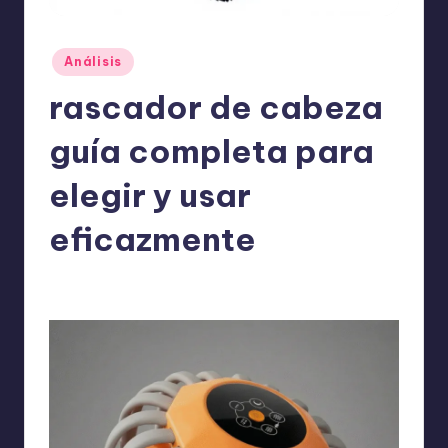
o
m
Publicado
Análisis
ie
en
rascador de cabeza
n
d
guía completa para
a
elegir y usar
n
eficazmente
ExpertosRecomiendan
Análisis
abril 24, 2026
Publicado
Publicado
por
en