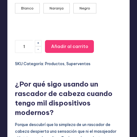
Blanco
Naranja
Negro
+
Masajeador
Añadir al carrito
-
Eléctrico
de
Cuero
SKU:
Categoría:
Productos
, 
Superventas
Cabelludo:
Alivio
¿Por qué sigo usando un
del
Estrés
rascador de cabeza cuando
y
tengo mil dispositivos
Relax
cantidad
modernos?
Porque descubrí que la simpleza de un rascador de
cabeza despierta una sensación que ni el masajeador