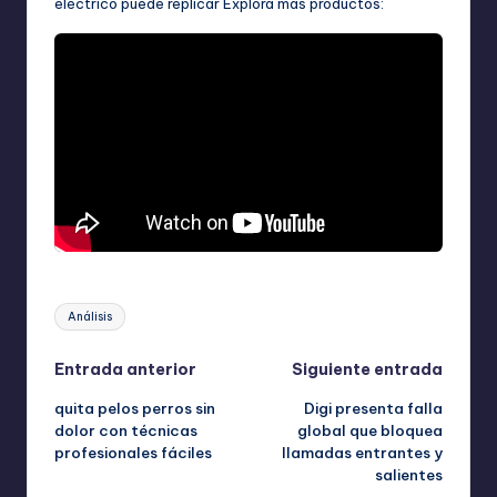
eléctrico puede replicar Explora más productos:
Etiquetas:
Análisis
Navegación
Entrada anterior
Siguiente entrada
quita pelos perros sin
Digi presenta falla
de
dolor con técnicas
global que bloquea
profesionales fáciles
llamadas entrantes y
entradas
salientes