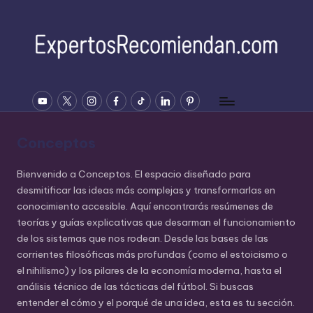
Saltar
al
contenido
E
YOUTUBE
Twitter
Instagram
Facebook
Tiktok
Linkedin
Pinterest
x
p
Conceptos
e
rt
Bienvenido a Conceptos. El espacio diseñado para
desmitificar las ideas más complejas y transformarlas en
o
conocimiento accesible. Aquí encontrarás resúmenes de
s
teorías y guías explicativas que desarman el funcionamiento
de los sistemas que nos rodean. Desde las bases de las
R
corrientes filosóficas más profundas (como el estoicismo o
e
el nihilismo) y los pilares de la economía moderna, hasta el
análisis técnico de las tácticas del fútbol. Si buscas
c
entender el cómo y el porqué de una idea, esta es tu sección.