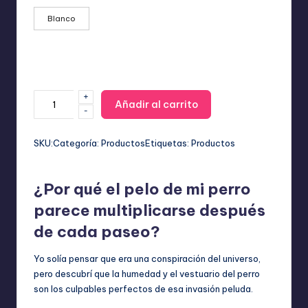
Blanco
+
Rodillo
Añadir al carrito
-
Quita
Pelusas
Infinito:
SKU:
Categoría:
Productos
Etiquetas:
Productos
Lavable,
Reutilizable
¿Por qué el pelo de mi perro
y
Ecológico
parece multiplicarse después
cantidad
de cada paseo?
Yo solía pensar que era una conspiración del universo,
pero descubrí que la humedad y el vestuario del perro
son los culpables perfectos de esa invasión peluda.