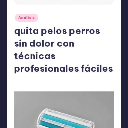
o
m
Publicado
Análisis
ie
en
quita pelos perros
n
d
sin dolor con
a
técnicas
n
profesionales fáciles
ExpertosRecomiendan
Análisis
abril 24, 2026
Publicado
Publicado
por
en