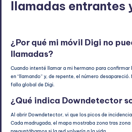
llamadas entrantes y
ExpertosRecomiendan
abril 24, 2026
Tecnología
Publicado
Publicado
por
en
¿Por qué mi móvil Digi no pue
llamadas?
Cuando intenté llamar a mi hermano para confirmar la
en “llamando” y, de repente, el número desapareció.
falla global de Digi.
¿Qué indica Downdetector so
Al abrir Downdetector, vi que los picos de incidenci
Cada madrugada, el mapa mostraba zona tras zona s
preguntábamos si la red volvería a la vida.