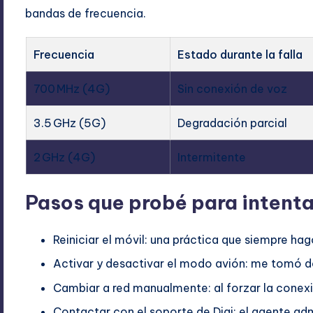
bandas de frecuencia.
Frecuencia
Estado durante la falla
700 MHz (4G)
Sin conexión de voz
3.5 GHz (5G)
Degradación parcial
2 GHz (4G)
Intermitente
Pasos que probé para intenta
Reiniciar el móvil: una práctica que siempre ha
Activar y desactivar el modo avión: me tomó d
Cambiar a red manualmente: al forzar la conexi
Contactar con el soporte de Digi: el agente adm