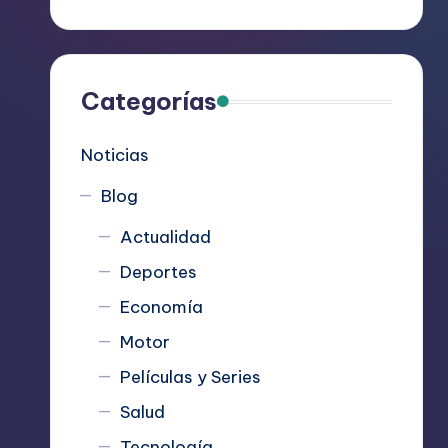
R
e
c
Categorías
o
Noticias
m
Blog
i
Actualidad
e
Deportes
n
Economía
d
Motor
Películas y Series
a
Salud
n
Tecnología