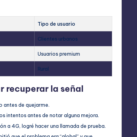
Tipo de usuario
Clientes urbanos
Usuarios premium
Rural
r recuperar la señal
go antes de quejarme.
os intentos antes de notar alguna mejora.
ón a 4G, logré hacer una llamada de prueba.
itió que el problema era “global” y que