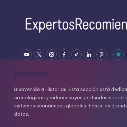
Saltar
al
contenido
E
YOUTUBE
Twitter
Instagram
Facebook
Tiktok
Linkedin
Pinterest
x
p
Historias
e
Bienvenido a Historias. Esta sección está dedi
rt
cronológicos y videoensayos profundos sobre los
o
sistemas económicos globales, hasta las grandes 
datos.
s