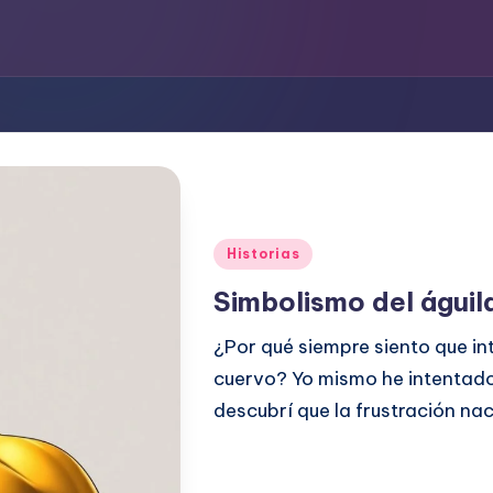
Publicado
Historias
en
Simbolismo del águil
¿Por qué siempre siento que in
cuervo? Yo mismo he intentado 
descubrí que la frustración na
Etiquetas:
junio 26, 2026
Esopo