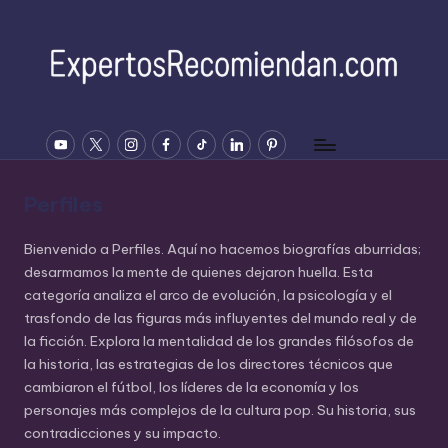
Saltar
al
contenido
E
YOUTUBE
Twitter
Instagram
Facebook
Tiktok
Linkedin
Pinterest
x
p
Perfiles
e
rt
Bienvenido a Perfiles. Aquí no hacemos biografías aburridas;
desarmamos la mente de quienes dejaron huella. Esta
o
categoría analiza el arco de evolución, la psicología y el
s
trasfondo de las figuras más influyentes del mundo real y de
la ficción. Explora la mentalidad de los grandes filósofos de
R
la historia, las estrategias de los directores técnicos que
e
cambiaron el fútbol, los líderes de la economía y los
personajes más complejos de la cultura pop. Su historia, sus
c
contradicciones y su impacto.