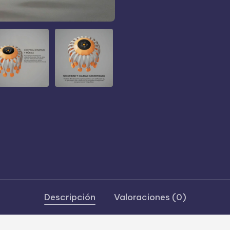
del
Estrés
y
Relax
cantidad
Descripción
Valoraciones (0)