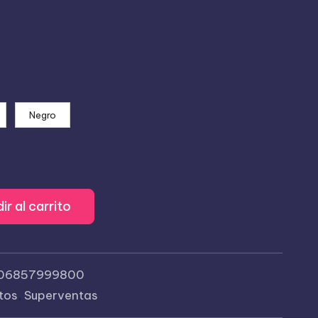
Negro
ir al carrito
06857999800
tos
,
Superventas