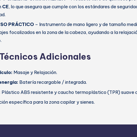
n
CE
, lo que asegura que cumple con los estándares de segurid
ad.
USO PRÁCTICO
– Instrumento de mano ligero y de tamaño medi
jes focalizados en la zona de la cabeza, ayudando a la relajación
.
 Técnicos Adicionales
ículo:
Masaje y Relajación.
energía:
Batería recargable / integrada.
:
Plástico ABS resistente y caucho termoplástico (TPR) suave a
ión específica para la zona capilar y sienes.