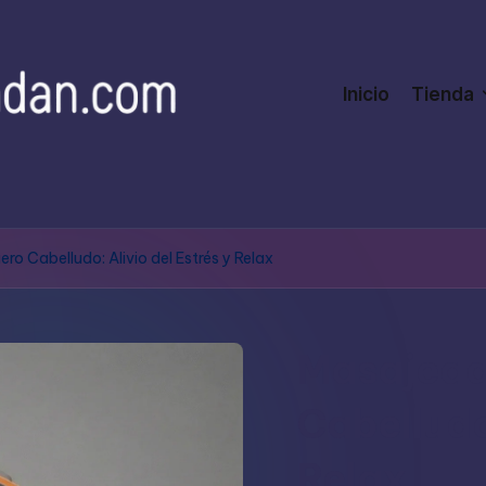
Inicio
Tienda
ro Cabelludo: Alivio del Estrés y Relax
Masajead
Cabelludo:
Relax