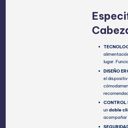
Especi
Cabeza
TECNOLOG
alimentación
lugar. Funci
DISEÑO ER
el dispositi
cómodamente
recomendad
CONTROL I
un
doble cli
acompañar 
SEGURIDA