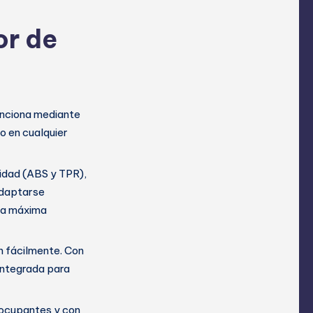
or de
funciona mediante
o en cualquier
lidad (ABS y TPR),
 adaptarse
eza máxima
n fácilmente. Con
 integrada para
eocupantes y con