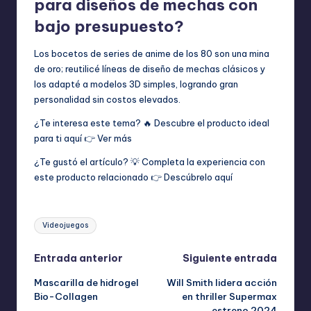
para diseños de mechas con
bajo presupuesto?
Los bocetos de series de anime de los 80 son una mina
de oro; reutilicé líneas de diseño de mechas clásicos y
los adapté a modelos 3D simples, logrando gran
personalidad sin costos elevados.
¿Te interesa este tema? 🔥 Descubre el producto ideal
para ti aquí 👉
Ver más
¿Te gustó el artículo? 💡 Completa la experiencia con
este producto relacionado 👉
Descúbrelo aquí
Etiquetas:
Videojuegos
Navegación
Entrada anterior
Siguiente entrada
Mascarilla de hidrogel
Will Smith lidera acción
de
Bio-Collagen
en thriller Supermax
estreno 2024