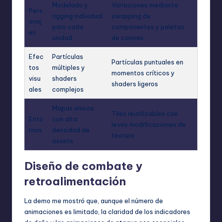
Modelado y
Variaciones mediante
Pers
rigging individual
swapping de
onaj
para cada
componentes y paletas
es
unidad
de colores
Efec
Partículas
Partículas puntuales en
tos
múltiples y
momentos críticos y
visu
shaders
shaders ligeros
ales
complejos
Mapas únicos
Tiles reutilizables con
Ento
con alta
leves modificaciones de
rnos
densidad de
textura
assets
Diseño de combate y
retroalimentación
La demo me mostró que, aunque el número de
animaciones es limitado, la claridad de los indicadores