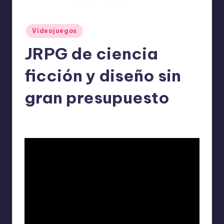
o
m
Publicado
Videojuegos
ie
en
JRPG de ciencia
n
d
ficción y diseño sin
a
gran presupuesto
n
ExpertosRecomiendan
Videojuegos
mayo 14, 2026
Publicado
Publicado
por
en