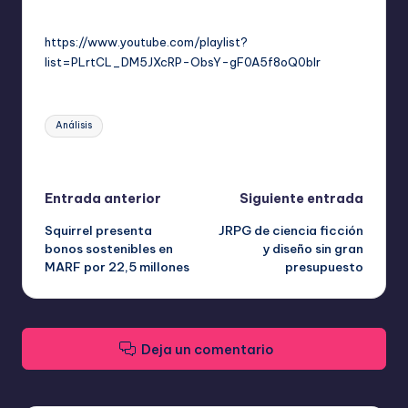
https://www.youtube.com/playlist?
list=PLrtCL_DM5JXcRP-ObsY-gF0A5f8oQ0bIr
Etiquetas:
Análisis
Última actualización el mayo 14, 2026
Navegación
Entrada anterior
Siguiente entrada
Squirrel presenta
JRPG de ciencia ficción
de
bonos sostenibles en
y diseño sin gran
MARF por 22,5 millones
presupuesto
entradas
Deja un comentario