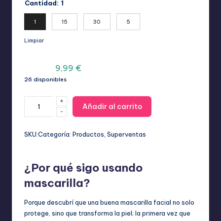
precios:
Cantidad
:
1
desde
9,99 €
1
15
30
5
hasta
Limpiar
49,99 €
El
El
19,99
€
9,99
€
26 disponibles
precio
precio
original
actual
+
Mascarilla
Añadir al carrito
era:
es:
-
de
19,99 €.
9,99 €.
hidrogel
Bio-
SKU:
Categoría:
Productos
, 
Superventas
Collagen
Real
¿Por qué sigo usando
Deep
con
mascarilla?
suplemento
de
Porque descubrí que una buena mascarilla facial no solo
colágeno,
protege, sino que transforma la piel; la primera vez que
hidratante