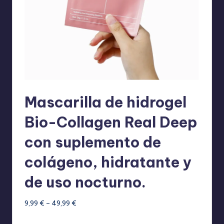
Mascarilla de hidrogel
Bio-Collagen Real Deep
con suplemento de
colágeno, hidratante y
de uso nocturno.
Rango
9,99
€
–
49,99
€
de