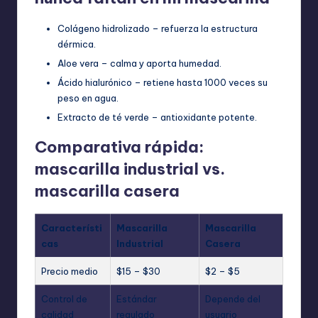
Colágeno hidrolizado – refuerza la estructura
dérmica.
Aloe vera – calma y aporta humedad.
Ácido hialurónico – retiene hasta 1000 veces su
peso en agua.
Extracto de té verde – antioxidante potente.
Comparativa rápida:
mascarilla industrial vs.
mascarilla casera
Característi
Mascarilla
Mascarilla
cas
Industrial
Casera
Precio medio
$15 – $30
$2 – $5
Control de
Estándar
Depende del
calidad
regulado
usuario