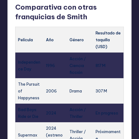
Comparativa con otras
franquicias de Smith
Resultado de
Película
Año
Género
taquilla
(USD)
Acción /
Independen
1996
Ciencia
817 M
ce Day
ficción
The Pursuit
of
2006
Drama
307 M
Happyness
Bad Boys:
Acción /
2024
En progreso
Ride or Die
Thriller
2024
Thriller /
Próximament
Supermax
(estreno
Acción
e