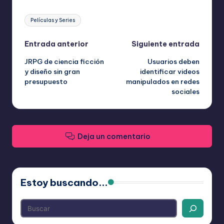
Etiquetas:
Películas y Series
Navegación
Entrada anterior
Siguiente entrada
JRPG de ciencia ficción
Usuarios deben
de
y diseño sin gran
identificar videos
presupuesto
manipulados en redes
entradas
sociales
Deja un comentario
Estoy buscando...