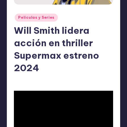
o
m
Publicado
Películas y Series
ie
en
Will Smith lidera
n
d
acción en thriller
a
Supermax estreno
n
2024
ExpertosRecomiendan
Películas y Series
mayo 14, 2026
Publicado
Publicado
por
en