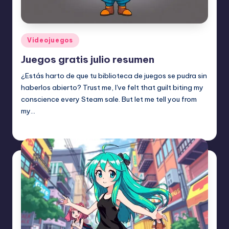
Publicado
Videojuegos
en
Juegos gratis julio resumen
¿Estás harto de que tu biblioteca de juegos se pudra sin
haberlos abierto? Trust me, I've felt that guilt biting my
conscience every Steam sale. But let me tell you from
my…
Etiquetas:
julio 11, 2026
Videojuegos