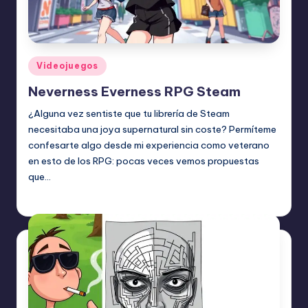
Publicado
Videojuegos
en
Neverness Everness RPG Steam
¿Alguna vez sentiste que tu librería de Steam
necesitaba una joya supernatural sin coste? Permíteme
confesarte algo desde mi experiencia como veterano
en esto de los RPG: pocas veces vemos propuestas
que…
Etiquetas:
julio 8, 2026
Videojuegos