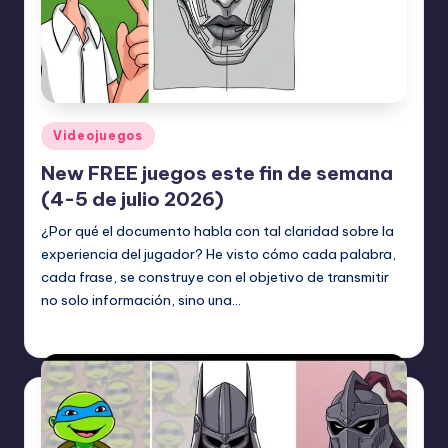
Publicado
Videojuegos
en
New FREE juegos este fin de semana
(4-5 de julio 2026)
¿Por qué el documento habla con tal claridad sobre la
experiencia del jugador? He visto cómo cada palabra,
cada frase, se construye con el objetivo de transmitir
no solo información, sino una…
Etiquetas:
julio 6, 2026
Videojuegos