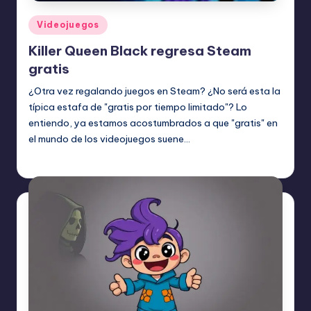
Publicado
Videojuegos
en
Killer Queen Black regresa Steam
gratis
¿Otra vez regalando juegos en Steam? ¿No será esta la
típica estafa de "gratis por tiempo limitado"? Lo
entiendo, ya estamos acostumbrados a que "gratis" en
el mundo de los videojuegos suene…
Etiquetas:
julio 17, 2026
Videojuegos