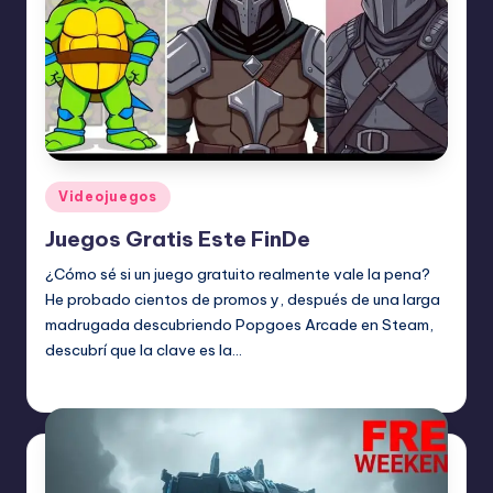
Publicado
Videojuegos
en
Juegos Gratis Este FinDe
¿Cómo sé si un juego gratuito realmente vale la pena?
He probado cientos de promos y, después de una larga
madrugada descubriendo Popgoes Arcade en Steam,
descubrí que la clave es la…
Etiquetas:
junio 27, 2026
Videojuegos