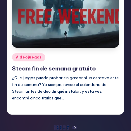
Publicado
Videojuegos
en
Steam fin de semana gratuito
¿Qué juegos puedo probar sin gastar ni un centavo este
fin de semana? Yo siempre reviso el calendario de
Steam antes de decidir qué instalar, y esta vez
encontré cinco títulos que…
Etiquetas:
junio 19, 2026
Videojuegos
Paginación
1
2
3
…
7
SIGUIENTE