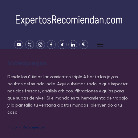
Saltar
al
contenido
E
YOUTUBE
Twitter
Instagram
Facebook
Tiktok
Linkedin
Pinterest
x
p
Videojuegos
e
rt
Desde los últimos lanzamientos triple A hasta las joyas
ocultas del mundo indie. Aquí cubrimos todo lo que importa:
o
noticias frescas, análisis críticos, filtraciones y guías para
s
que subas de nivel. Si el mando es tu herramienta de trabajo
y la pantalla tu ventana a otros mundos, bienvenido a tu
R
casa.
e
c
Inicio
-
Videojuegos