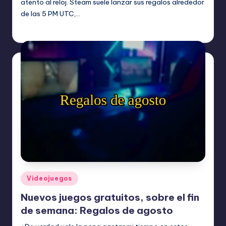
atento al reloj. Steam suele lanzar sus regalos alrededor
de las 5 PM UTC,…
Etiquetas:
agosto 5, 2026
Videojuegos
Publicado
Videojuegos
en
Nuevos juegos gratuitos, sobre el fin
de semana: Regalos de agosto