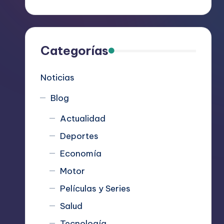
R
e
c
Categorías
o
Noticias
m
Blog
i
Actualidad
e
Deportes
n
Economía
d
Motor
Películas y Series
a
Salud
n
Tecnología