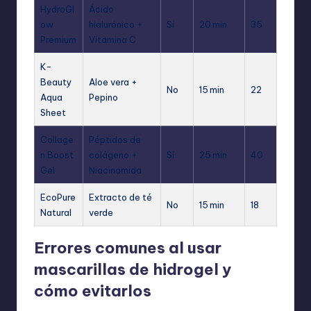
HydroGl
Ácido
ow
hialurónico +
Sí
20 min
35
Premium
Vitamina C
K-
Beauty
Aloe vera +
No
15 min
22
Aqua
Pepino
Sheet
Collage
Péptidos de
n Boost
colágeno +
Sí
25 min
40
Gel
Niacinamida
EcoPure
Extracto de té
No
15 min
18
Natural
verde
Errores comunes al usar
mascarillas de hidrogel y
cómo evitarlos