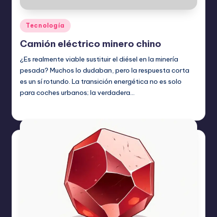
Publicado
Tecnología
en
Camión eléctrico minero chino
¿Es realmente viable sustituir el diésel en la minería
pesada? Muchos lo dudaban, pero la respuesta corta
es un sí rotundo. La transición energética no es solo
para coches urbanos; la verdadera…
Etiquetas:
junio 29, 2026
Tecnología