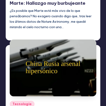
Marte: Hallazgo muy burbujeante
¿Es posible que Marte esté más vivo de lo que
pensábamos? No exagero cuando digo que, tras leer
los últimos datos de Nature Astronomy, me quedé
mirando el cielo nocturno con una…
Etiquetas:
julio 25, 2026
Tecnología
Publicado
Tecnología