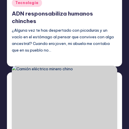
Publicado
Tecnología
en
ADN responsabiliza humanos
chinches
¿Alguna vez te has despertado con picaduras y un
vacío en el estómago al pensar que convives con algo
ancestral? Cuando era joven, mi abuela me contaba
que en su pueblo no…
Etiquetas:
julio 9, 2026
Tecnología