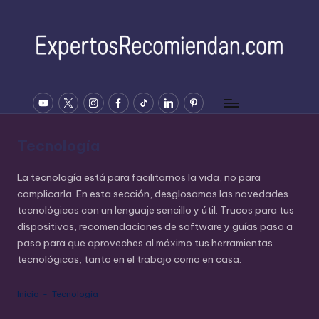
Saltar
al
contenido
E
YOUTUBE
Twitter
Instagram
Facebook
Tiktok
Linkedin
Pinterest
x
p
Tecnología
e
rt
La tecnología está para facilitarnos la vida, no para
complicarla. En esta sección, desglosamos las novedades
o
tecnológicas con un lenguaje sencillo y útil. Trucos para tus
s
dispositivos, recomendaciones de software y guías paso a
paso para que aproveches al máximo tus herramientas
R
tecnológicas, tanto en el trabajo como en casa.
e
c
Inicio
-
Tecnología