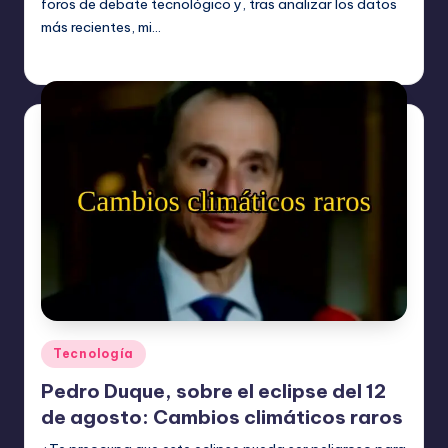
foros de debate tecnológico y, tras analizar los datos
más recientes, mi…
Etiquetas:
agosto 6, 2026
Tecnología
Publicado
Tecnología
en
Pedro Duque, sobre el eclipse del 12
de agosto: Cambios climáticos raros