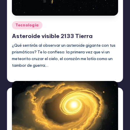
Publicado
Tecnología
en
Asteroide visible 2133 Tierra
¿Qué sentirás al observar un asteroide gigante con tus
prismáticos? Te lo confieso: la primera vez que vi un
meteorito cruzar el cielo, el corazón me latía como un
tambor de guerra;…
Etiquetas:
junio 17, 2026
Tecnología