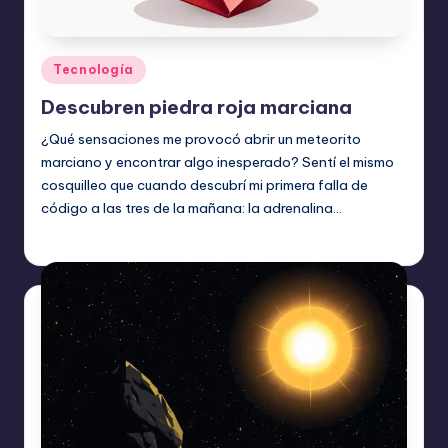
Publicado
Tecnología
en
Descubren piedra roja marciana
¿Qué sensaciones me provocó abrir un meteorito
marciano y encontrar algo inesperado? Sentí el mismo
cosquilleo que cuando descubrí mi primera falla de
código a las tres de la mañana: la adrenalina…
Etiquetas:
junio 20, 2026
Tecnología