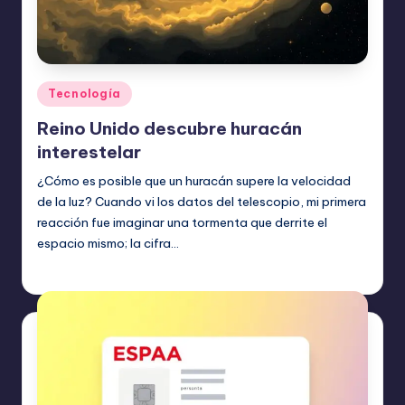
Publicado
Tecnología
en
Reino Unido descubre huracán
interestelar
¿Cómo es posible que un huracán supere la velocidad
de la luz? Cuando vi los datos del telescopio, mi primera
reacción fue imaginar una tormenta que derrite el
espacio mismo; la cifra…
Etiquetas:
junio 10, 2026
Tecnología