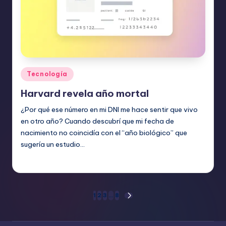
Publicado
Tecnología
en
Harvard revela año mortal
¿Por qué ese número en mi DNI me hace sentir que vivo
en otro año? Cuando descubrí que mi fecha de
nacimiento no coincidía con el “año biológico” que
sugería un estudio…
Etiquetas:
junio 8, 2026
Tecnología
Paginación
1
2
3
…
8
SIGUIENTE
PÁGINA
de