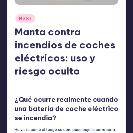
o
m
Publicado
Motor
ie
en
Manta contra
n
d
incendios de coches
a
eléctricos: uso y
n
riesgo oculto
ExpertosRecomiendan
Motor
mayo 20, 2026
Publicado
Publicado
por
en
¿Qué ocurre realmente cuando
una batería de coche eléctrico
se incendia?
He visto cómo el fuego se abre paso bajo la carrocería,