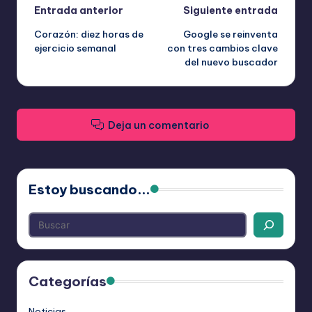
Navegación
Entrada anterior
Siguiente entrada
Corazón: diez horas de
Google se reinventa
de
ejercicio semanal
con tres cambios clave
del nuevo buscador
entradas
Deja un comentario
Estoy buscando...
Categorías
Noticias