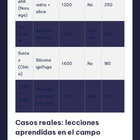
ehill
vidrio +
1 200
No
250
(Noru
sílice
ega)
Fire
Aramida +
Limit
Isolat
1 400
300
silicona
ada
or
Sunte
x
Silicona
1 600
No
180
(Chin
ignífuga
a)
Texfir
Aramida +
e
microperf
1 500
Alta
280
(Espa
oraciones
ña)
Casos reales: lecciones
aprendidas en el campo