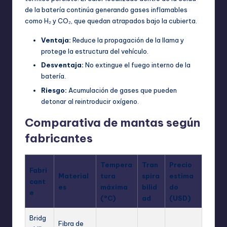
de la batería continúa generando gases inflamables
como H₂ y CO₂, que quedan atrapados bajo la cubierta.
Ventaja:
Reduce la propagación de la llama y
protege la estructura del vehículo.
Desventaja:
No extingue el fuego interno de la
batería.
Riesgo:
Acumulación de gases que pueden
detonar al reintroducir oxígeno.
Comparativa de mantas según
fabricantes
Tempera
Tran
Precio
Fabri
Material
tura
spira
estima
cant
es
máxima
bilid
do
e
(°C)
ad
(USD)
Bridg
Fibra de