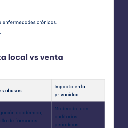
de enfermedades crónicas.
.
a local vs venta
Impacto en la
es abusos
privacidad
Moderado, con
igación académica,
auditorías
ollo de fármacos
periódicas