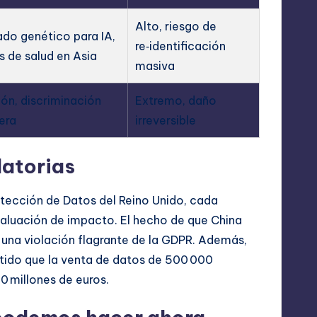
Alto, riesgo de
do genético para IA,
re‑identificación
s de salud en Asia
masiva
ión, discriminación
Extremo, daño
era
irreversible
latorias
otección de Datos del Reino Unido, cada
valuación de impacto. El hecho de que China
e una violación flagrante de la GDPR. Además,
rtido que la venta de datos de 500 000
0 millones de euros.