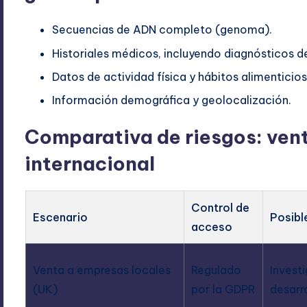
Secuencias de ADN completo (genoma).
Historiales médicos, incluyendo diagnósticos 
Datos de actividad física y hábitos alimenticios
Información demográfica y geolocalización.
Comparativa de riesgos: vent
internacional
Control de
Escenario
Posibl
acceso
Venta a empresas locales
Regulado
Invest
(UK)
por la GDPR
desarr