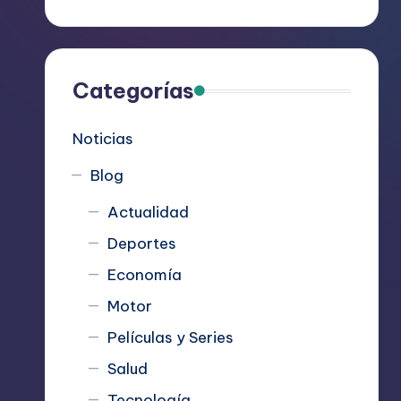
R
e
c
Categorías
o
Noticias
m
Blog
i
Actualidad
e
Deportes
n
Economía
d
Motor
Películas y Series
a
Salud
n
Tecnología