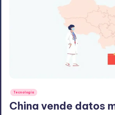
Publicado
Tecnología
en
China vende datos m