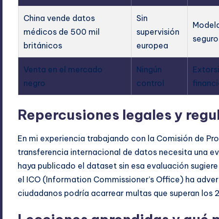
China vende datos
Sin
Modela
médicos de 500 mil
supervisión
seguro
británicos
europea
Venta en el mercado
Ningún
Extors
negro
control
financi
Repercusiones legales y regu
En mi experiencia trabajando con la Comisión de Pr
transferencia internacional de datos necesita una e
haya publicado el dataset sin esa evaluación sugier
el ICO (Information Commissioner’s Office) ha adve
ciudadanos podría acarrear multas que superan los 2