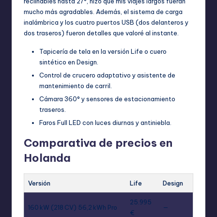
reclinables hasta 27°, hizo que mis viajes largos fueran
mucho más agradables. Además, el sistema de carga
inalámbrica y los cuatro puertos USB (dos delanteros y
dos traseros) fueron detalles que valoré al instante.
Tapicería de tela en la versión Life o cuero
sintético en Design.
Control de crucero adaptativo y asistente de
mantenimiento de carril.
Cámara 360° y sensores de estacionamiento
traseros.
Faros Full LED con luces diurnas y antiniebla.
Comparativa de precios en
Holanda
Versión
Life
Design
25.995
160 kW (218 CV) 56,2 kWh Pro
—
€