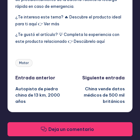
rápida en caso de emergencia.
¿Te interesa este tema? 🔥 Descubre el producto ideal
para ti aquí 👉
Ver más
¿Te gustó el artículo? 💡 Completa la experiencia con
este producto relacionado 👉
Descúbrelo aquí
Etiquetas:
Motor
Navegación
Entrada anterior
Siguiente entrada
Autopista de piedra
China vende datos
de
china de 13 km, 2000
médicos de 500 mil
años​
británicos
entradas
Deja un comentario