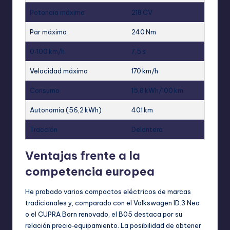
Potencia máxima
218 CV
Par máximo
240 Nm
0‑100 km/h
7,5 s
Velocidad máxima
170 km/h
Consumo
15,8 kWh/100 km
Autonomía (56,2 kWh)
401 km
Tracción
Delantera
Ventajas frente a la
competencia europea
He probado varios compactos eléctricos de marcas
tradicionales y, comparado con el Volkswagen ID.3 Neo
o el CUPRA Born renovado, el B05 destaca por su
relación precio‑equipamiento. La posibilidad de obtener