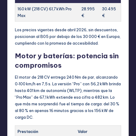
160 kW (218 CV) 61,7 kWh Pro
28.995
30.495
Max
€
€
Los precios vigentes desde abril 2026, sin descuentos,
posicionan al B05 por debajo de los 30 000 € en Europa,
cumpliendo con la promesa de accesibilidad.
Motor y baterías: potencia sin
compromisos
El motor de 218 CV entrega 240 Nm de par, alcanzando
0‑100 km/h en 7,5 s. La versión “Pro” con 56,2 kWh brinda
hasta 401 km de autonomía (WLTP), mientras que la
“Pro Max” de 67,1 kWh extiende esa cifra a 482 km. Lo
que más me sorprendió fue el tiempo de carga: del 30 %
al 80 % en apenas 16 minutos gracias a los 156 kW de
carga DC.
Prestación
Valor