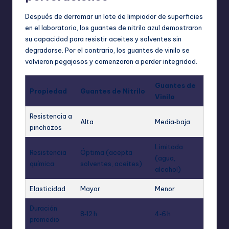
Después de derramar un lote de limpiador de superficies
en el laboratorio, los guantes de nitrilo azul demostraron
su capacidad para resistir aceites y solventes sin
degradarse. Por el contrario, los guantes de vinilo se
volvieron pegajosos y comenzaron a perder integridad.
Guantes de
Propiedad
Guantes de Nitrilo
Vinilo
Resistencia a
Alta
Media‑baja
pinchazos
Limitada
Resistencia
Óptima (acepta
(agua,
química
solventes, aceites)
alcohol)
Elasticidad
Mayor
Menor
Duración
8‑12 h
4‑6 h
promedio