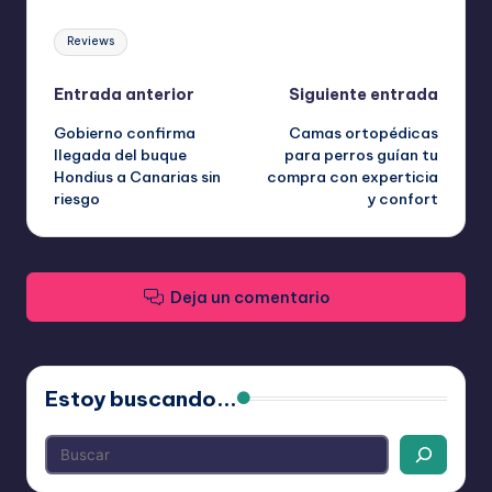
Mecánica,
Etiquetas:
Tatuajes
Reviews
y
Hogar
Navegación
Entrada anterior
Siguiente entrada
cantidad
Gobierno confirma
Camas ortopédicas
de
llegada del buque
para perros guían tu
Hondius a Canarias sin
compra con experticia
entradas
riesgo
y confort
Deja un comentario
Estoy buscando...