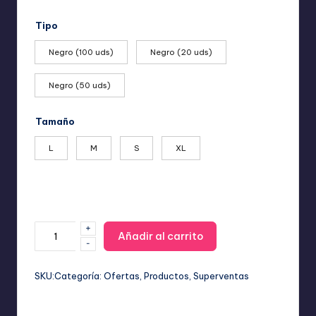
de
precios:
Tipo
desde
9,99 €
Negro (100 uds)
Negro (20 uds)
hasta
24,99 €
Negro (50 uds)
Tamaño
L
M
S
XL
+
Guantes
Añadir al carrito
-
de
Nitrilo
Negro
SKU:
Categoría:
Ofertas
, 
Productos
, 
Superventas
Extra
Resistentes: