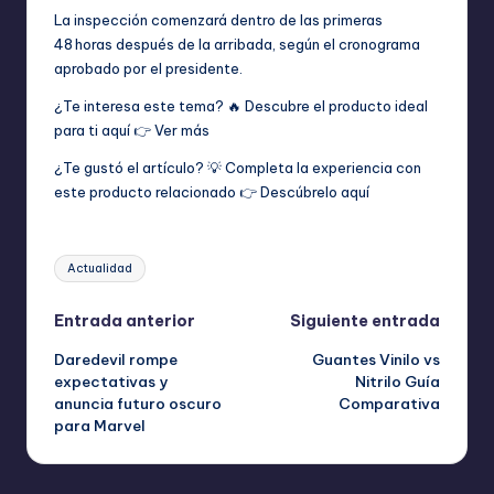
La inspección comenzará dentro de las primeras
48 horas después de la arribada, según el cronograma
aprobado por el presidente.
¿Te interesa este tema? 🔥 Descubre el producto ideal
para ti aquí 👉
Ver más
¿Te gustó el artículo? 💡 Completa la experiencia con
este producto relacionado 👉
Descúbrelo aquí
Etiquetas:
Actualidad
Navegación
Entrada anterior
Siguiente entrada
Daredevil rompe
Guantes Vinilo vs
de
expectativas y
Nitrilo Guía
anuncia futuro oscuro
Comparativa
entradas
para Marvel