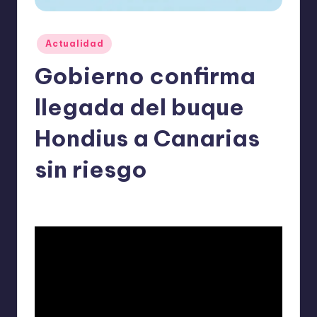
o
m
Publicado
Actualidad
ie
en
Gobierno confirma
n
d
llegada del buque
a
Hondius a Canarias
n
sin riesgo
ExpertosRecomiendan
Actualidad
mayo 7, 2026
Publicado
Publicado
por
en