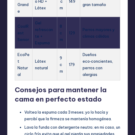
o HD +
c
149
Grand
gran tamaño
Látex
m
e
Gel
CoolR
8
refrescan
Perros mayores y
est
c
129
te +
climas cálidos
Senior
m
Espuma
EcoPe
Dueños
9
t
Látex
eco‑concientes,
c
179
Natur
natural
perros con
m
al
alergias
Consejos para mantener la
cama en perfecto estado
Voltea la espuma cada 3 meses; yo lo hacía y
percibí que la firmeza se mantenía homogénea.
Lava la funda con detergente neutro; en mi caso, un
ciclo frío evita que el gel pierda sus propiedades