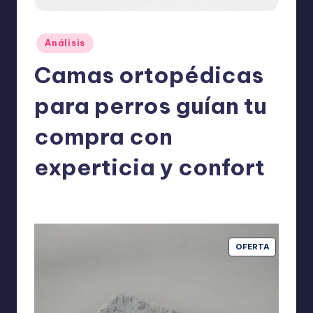
o
m
Publicado
Análisis
ie
en
Camas ortopédicas
n
d
para perros guían tu
a
compra con
n
experticia y confort
ExpertosRecomiendan
Análisis
mayo 7, 2026
Publicado
Publicado
por
en
PRODUCT
OFERTA
EN
OFERTA