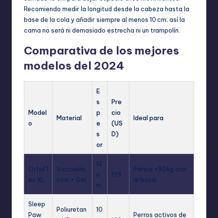
Recomiendo medir la longitud desde la cabeza hasta la
base de la cola y añadir siempre al menos 10 cm; así la
cama no será ni demasiado estrecha ni un trampolín.
Comparativa de los mejores
modelos del 2024
E
s
Pre
Model
p
cio
Material
Ideal para
o
e
(US
s
D)
or
12
OrtoFl
Viscoelás
Perros >30 kg con
c
199
ex XL
tica + Gel
artrosis
m
Sleep
Poliuretan
10
Paw
Perros activos de