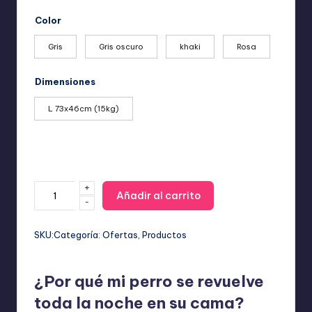
de
precios:
Color
desde
14,99 €
Gris
Gris oscuro
khaki
Rosa
hasta
29,99 €
Dimensiones
L 73x46cm (15kg)
+
Cama
Añadir al carrito
-
Ortopédica
Viscoelástica:
Alivio
SKU:
Categoría:
Ofertas
, 
Productos
Articular
y
¿Por qué mi perro se revuelve
Máximo
Confort
toda la noche en su cama?
cantidad