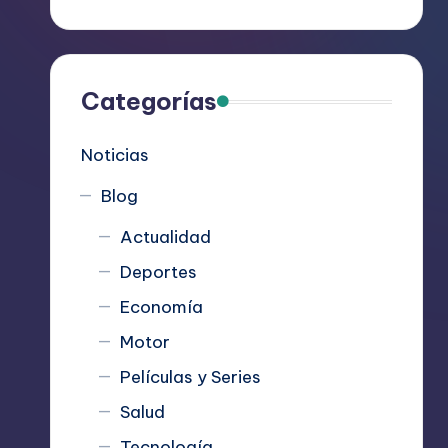
R
e
c
Categorías
o
Noticias
m
Blog
i
Actualidad
e
Deportes
n
Economía
d
Motor
Películas y Series
a
Salud
n
Tecnología