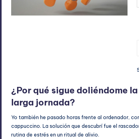
E
A
¿Por qué sigue doliéndome l
larga jornada?
Yo también he pasado horas frente al ordenador, co
cappuccino. La solución que descubrí fue el rascad
rutina de estrés en un ritual de alivio.