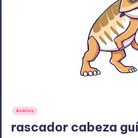
Publicado
Análisis
en
rascador cabeza gu