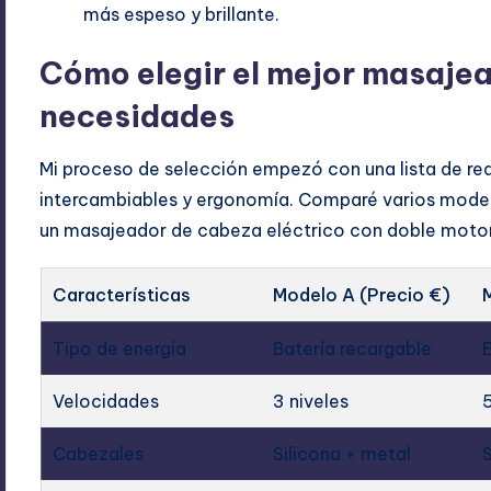
más espeso y brillante.
Cómo elegir el mejor masajea
necesidades
Mi proceso de selección empezó con una lista de req
intercambiables y ergonomía. Comparé varios modelos
un masajeador de cabeza eléctrico con doble motor 
Características
Modelo A (Precio €)
Tipo de energía
Batería recargable
E
Velocidades
3 niveles
5
Cabezales
Silicona + metal
S