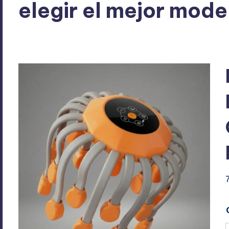
elegir el mejor mode
ExpertosRecomiendan
abril 20, 2026
Análisis
Publicado
Publicado
por
en