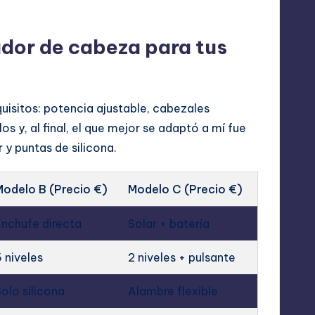
dor de cabeza para tus
uisitos: potencia ajustable, cabezales
 y, al final, el que mejor se adaptó a mí fue
y puntas de silicona.
Modelo B (Precio €)
Modelo C (Precio €)
nchufe directa
Solar + batería
 niveles
2 niveles + pulsante
olo silicona
Alambre flexible