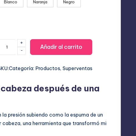
Blanco
Naranja
Negro
+
Masajeador
Añadir al carrito
-
léctrico
de
SKU:
Categoría:
Productos
, 
Superventas
Cuero
Cabelludo:
livio
a cabeza después de una
del
Estrés
y
n la presión subiendo como la espuma de un
Relax
or cabeza, una herramienta que transformó mi
cantidad