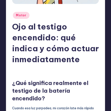
o
m
Publicado
Motor
ie
en
Ojo al testigo
n
d
encendido: qué
a
indica y cómo actuar
n
inmediatamente
ExpertosRecomiendan
Motor
abril 20, 2026
Publicado
Publicado
por
en
¿Qué significa realmente el
testigo de la batería
encendido?
Cuando esa luz parpadea, mi corazón late más rápido