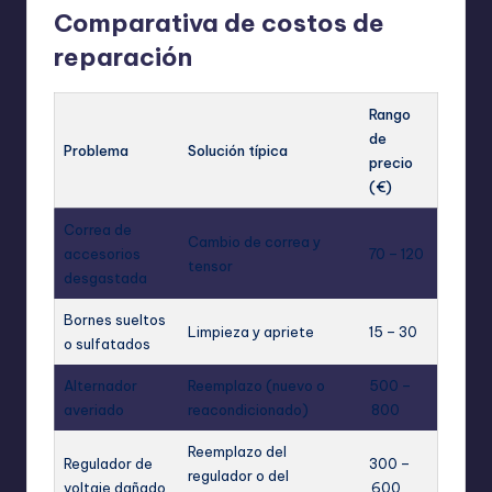
Comparativa de costos de
reparación
Rango
de
Problema
Solución típica
precio
(€)
Correa de
Cambio de correa y
accesorios
70 – 120
tensor
desgastada
Bornes sueltos
Limpieza y apriete
15 – 30
o sulfatados
Alternador
Reemplazo (nuevo o
500 –
averiado
reacondicionado)
800
Reemplazo del
Regulador de
300 –
regulador o del
voltaje dañado
600