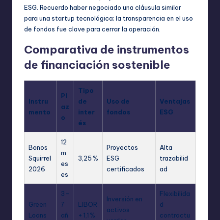
ESG. Recuerdo haber negociado una cláusula similar
para una startup tecnológica; la transparencia en el uso
de fondos fue clave para cerrar la operación.
Comparativa de instrumentos
de financiación sostenible
Tipo
Pl
Instru
de
Uso de
Ventajas
az
mento
inter
fondos
ESG
o
és
12
Bonos
Proyectos
Alta
m
Squirrel
3,25 %
ESG
trazabilid
es
2026
certificados
ad
es
3–
Flexibilida
Inversión en
Green
7
LIBOR
d
activos
Loans
añ
+ 1,1 %
contractu