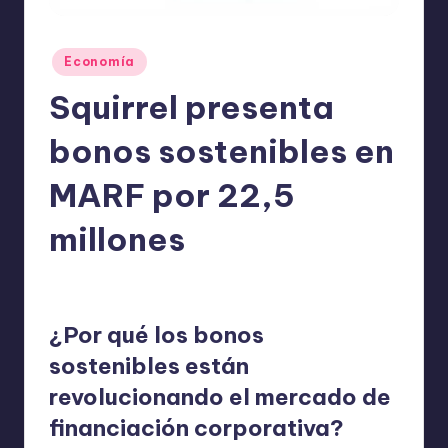
o
m
Publicado
Economía
ie
en
Squirrel presenta
n
d
bonos sostenibles en
a
MARF por 22,5
n
millones
ExpertosRecomiendan
Economía
mayo 14, 2026
Publicado
Publicado
por
en
¿Por qué los bonos
sostenibles están
revolucionando el mercado de
financiación corporativa?