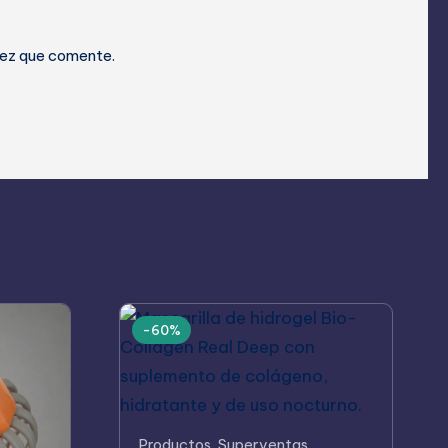
vez que comente.
-60%
Este
Productos
,
Superventas