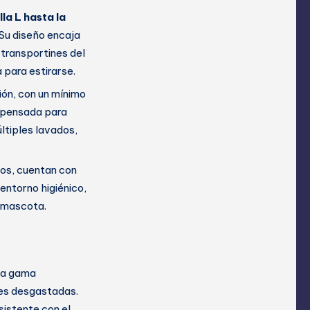
lla L hasta la
Su diseño encaja
 transportines del
para estirarse.
ón, con un mínimo
á pensada para
ltiples lavados,
os, cuentan con
entorno higiénico,
tu mascota.
sta gama
nes desgastadas.
sistente con el