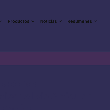
Productos
Noticias
Resúmenes
opédica
tica: Alivio Articular
 Confort