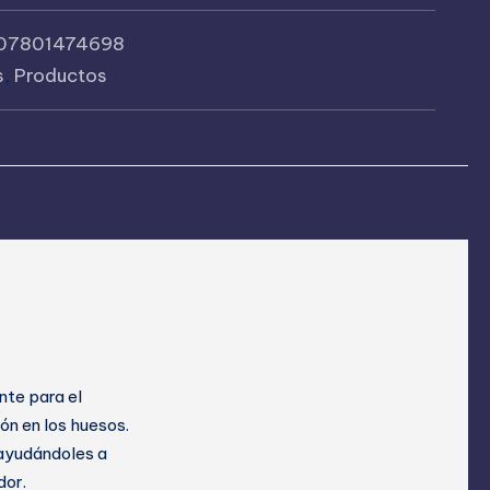
07801474698
s
,
Productos
te para el
ión en los huesos.
 ayudándoles a
dor.