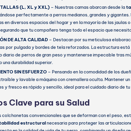
TALLAS (L, XL y XXL)
– Nuestras camas abarcan desde la
ta
ándose perfectamente a perros medianos, grandes y gigantes. 
s en diversos espacios del hogar y en la mayoría de las jaulas o
egurando que tu compañero tenga todo el espacio que necesita 
ÓN DE ALTA CALIDAD
– Destacan por su meticulosa elaboraci
as por pulgada y bordes de tela reforzados. La estructura est
uso diario de perros de gran peso y mantenerse impecable tras mú
 una durabilidad superior.
ENTO SIN ESFUERZO
– Pensando en la comodidad de los dueñ
traíble y lavable a máquina con cremallera oculta. Mantener un 
res y fresco es rápido y sencillo, ideal para el cuidado diario de 
os Clave para su Salud
as colchonetas convencionales que se deforman con el peso, e
tabilidad estructural
necesaria para proteger las articulacio
irecta en la calidad de vida de tu perro, combinando un diseño re