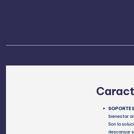
Caract
SOPORTE 
bienestar ar
Son la solu
descansar si