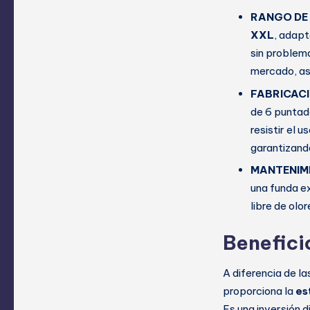
RANGO DE 
XXL
, adapt
sin problema
mercado, as
FABRICACI
de 6 puntad
resistir el 
garantizando
MANTENIMI
una funda ex
libre de olo
Benefici
A diferencia de l
proporciona la
es
Es una inversión d