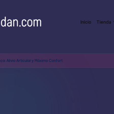
Inicio
Tienda
a: Alivio Articular y Máximo Confort
Cama Ort
Viscoelás
y Máximo