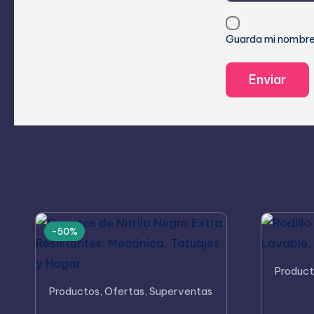
Guarda mi nombre,
-50%
Este
Product
Este
producto
Productos
,
Ofertas
,
Superventas
Rodill
producto
tiene