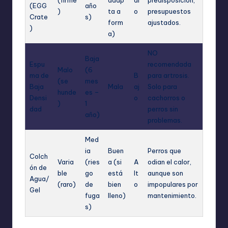
(firme
adap
di
predisposición,
(EGG
año
)
ta a
o
presupuestos
Crate
s)
form
ajustados.
)
a)
NO
Baja
Espu
recomendada
Malo
(6
ma de
B
para artrosis.
(se
mes
Baja
Mala
aj
Solo para
hunde
es –
Densi
o
cachorros o
)
1
dad
perros sin
año)
problemas.
Med
ia
Buen
Perros que
Colch
Varia
(ries
a (si
A
odian el calor,
ón de
ble
go
está
lt
aunque son
Agua/
(raro)
de
bien
o
impopulares por
Gel
fuga
lleno)
mantenimiento.
s)