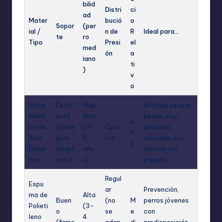
bilid
Distri
ci
ad
Mater
bució
o
Sopor
(per
ial /
n de
R
Ideal para…
te
ro
Tipo
Presi
el
med
ón
a
iano
ti
)
v
o
Visco
Excel
Muy
Artrosis severa,
elásti
ente
Alta
perros muy
A
co de
(firme
(3-
Ópti
pesados,
lt
Alta
pero
5
ma
animales con
o
Densi
adapt
año
úlceras por
dad
able)
s)
presión.
Regul
Espu
ar
Prevención,
ma de
Alta
Buen
(no
M
perros jóvenes
Polieti
(3-
o
se
e
con
leno
4