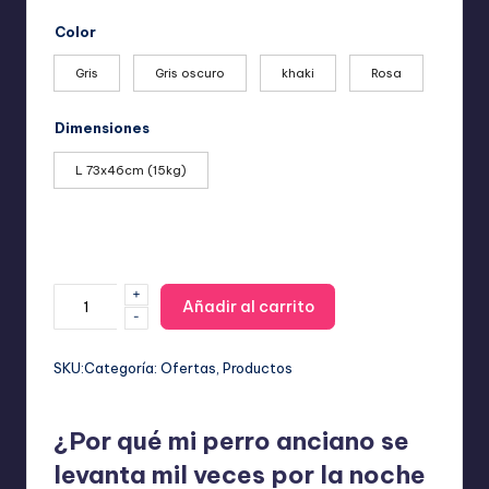
de
precios:
Color
desde
14,99 €
Gris
Gris oscuro
khaki
Rosa
hasta
29,99 €
Dimensiones
L 73x46cm (15kg)
+
Cama
Añadir al carrito
-
Ortopédica
Viscoelástica:
Alivio
SKU:
Categoría:
Ofertas
, 
Productos
Articular
y
¿Por qué mi perro anciano se
Máximo
Confort
levanta mil veces por la noche
cantidad