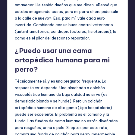
amanecer. He tenido dueños que me dicen: «Pensé que
estaba imaginando cosas, pero mi perro ahora pide salir
a la calle de nuevo». Eso, para mí, vale cada euro
invertido. Combinado con un buen control veterinario
(antiinflamatorios, condroprotectores, fisioterapia), la
cama es el pilar del descanso reparador.
¿Puedo usar una cama
ortopédica humana para mi
perro?
Técnicamente sí, y es una pregunta frequente. La
respuesta es: depende. Una almohada o colchón
viscoelástico humano de baja calidad no sirve (es
demasiado blando y se hunde). Pero un colchón
ortopédico humano de alta gama (tipo hospitalario)
puede ser excelente. El problema es el tamaño y la
funda. Las fundas de cama humana no están diseñadas
para rasguños, orina o pelo. Si optas por esta ruta,
compra una funda de colchón para perro impermeable