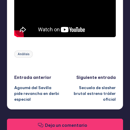
Etiquetas:
Análisis
Última actualización el abril 17, 2026
Navegación
Entrada anterior
Siguiente entrada
Agoumé del Sevilla
Secuela de slasher
de
pide revancha en derbi
brutal estrena tráiler
especial
oficial
entradas
Deja un comentario