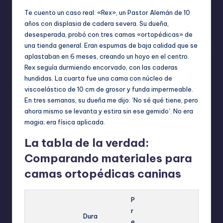
Te cuento un caso real: «Rex», un Pastor Alemán de 10
años con displasia de cadera severa. Su dueña,
desesperada, probó con tres camas «ortopédicas» de
una tienda general. Eran espumas de baja calidad que se
aplastaban en 6 meses, creando un hoyo en el centro.
Rex seguía durmiendo encorvado, con las caderas
hundidas. La cuarta fue una cama con núcleo de
viscoelástico de 10 cm de grosor y funda impermeable.
En tres semanas, su dueña me dijo: ‘No sé qué tiene, pero
ahora mismo se levanta y estira sin ese gemido’. No era
magia; era física aplicada.
La tabla de la verdad:
Comparando materiales para
camas ortopédicas caninas
P
r
Dura
e