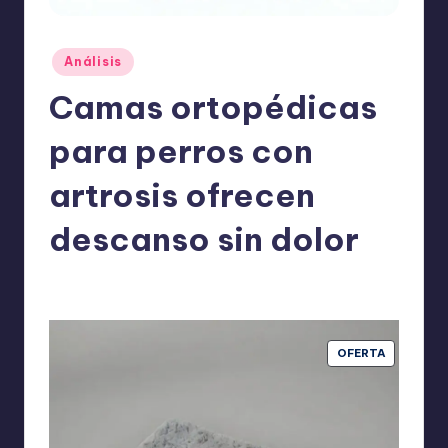
o
m
Publicado
Análisis
ie
en
Camas ortopédicas
n
d
para perros con
a
artrosis ofrecen
n
descanso sin dolor
ExpertosRecomiendan
Análisis
febrero 27, 2026
Publicado
Publicado
por
en
PRODUCT
OFERTA
EN
OFERTA