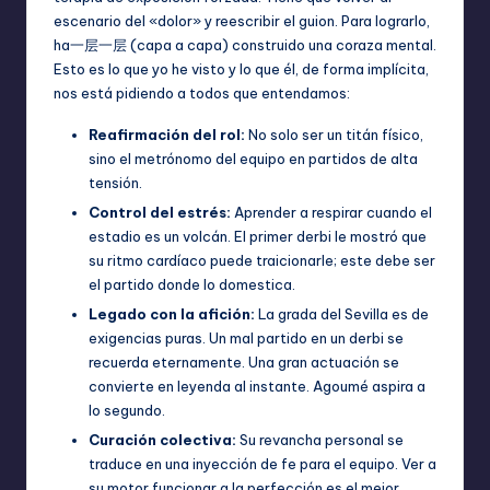
escenario del «dolor» y reescribir el guion. Para lograrlo,
ha一层一层 (capa a capa) construido una coraza mental.
Esto es lo que yo he visto y lo que él, de forma implícita,
nos está pidiendo a todos que entendamos:
Reafirmación del rol:
No solo ser un titán físico,
sino el metrónomo del equipo en partidos de alta
tensión.
Control del estrés:
Aprender a respirar cuando el
estadio es un volcán. El primer derbi le mostró que
su ritmo cardíaco puede traicionarle; este debe ser
el partido donde lo domestica.
Legado con la afición:
La grada del Sevilla es de
exigencias puras. Un mal partido en un derbi se
recuerda eternamente. Una gran actuación se
convierte en leyenda al instante. Agoumé aspira a
lo segundo.
Curación colectiva:
Su revancha personal se
traduce en una inyección de fe para el equipo. Ver a
su motor funcionar a la perfección es el mejor