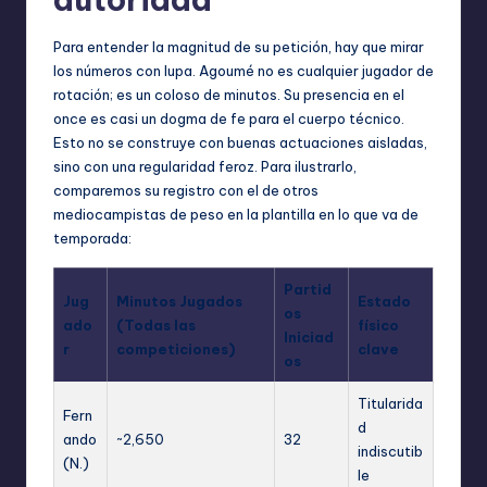
Para entender la magnitud de su petición, hay que mirar
los números con lupa. Agoumé no es cualquier jugador de
rotación; es un coloso de minutos. Su presencia en el
once es casi un dogma de fe para el cuerpo técnico.
Esto no se construye con buenas actuaciones aisladas,
sino con una regularidad feroz. Para ilustrarlo,
comparemos su registro con el de otros
mediocampistas de peso en la plantilla en lo que va de
temporada:
Partid
Jug
Minutos Jugados
Estado
os
ado
(Todas las
físico
Iniciad
r
competiciones)
clave
os
Titularida
Fern
d
ando
~2,650
32
indiscutib
(N.)
le