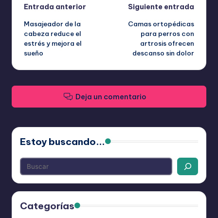
Navegación
Entrada anterior
Siguiente entrada
Masajeador de la
Camas ortopédicas
de
cabeza reduce el
para perros con
estrés y mejora el
artrosis ofrecen
entradas
sueño
descanso sin dolor
Deja un comentario
Estoy buscando...
Categorías