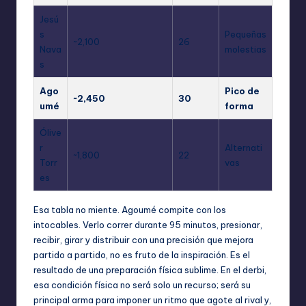
Jesú
s
Pequeñas
~2,100
26
Nava
molestias
s
Ago
Pico de
~2,450
30
umé
forma
Ólive
r
Alternati
~1,800
22
Torr
vas
es
Esa tabla no miente. Agoumé compite con los
intocables. Verlo correr durante 95 minutos, presionar,
recibir, girar y distribuir con una precisión que mejora
partido a partido, no es fruto de la inspiración. Es el
resultado de una preparación física sublime. En el derbi,
esa condición física no será solo un recurso; será su
principal arma para imponer un ritmo que agote al rival y,