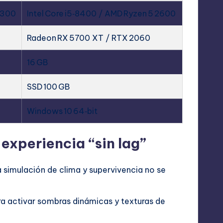
6300
Intel Core i5‑8400 / AMD Ryzen 5 2600
Radeon RX 5700 XT / RTX 2060
16 GB
SSD 100 GB
Windows 10 64‑bit
experiencia “sin lag”
 simulación de clima y supervivencia no se
a activar sombras dinámicas y texturas de