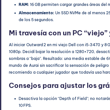
RAM:
16 GB permiten cargar grandes áreas del m
Almacenamiento:
Un SSD NVMe de al menos 25
de los 5 segundos.
Mi travesía con un PC “viejo”
Al iniciar Outward 2 en mi viejo Dell con i5‑3470 y 8
1080p. Decidí bajar la resolución a 1280×720, desactiv
sombras a “baja”. Resultado: una media estable de 6
mundo de Aurai sin sacrificar la sensación de peligr
recomiendo a cualquier jugador que todavía usa ha
Consejos para ajustar los grá
Desactiva la opción “Depth of Field”; no notarás
10 FPS.