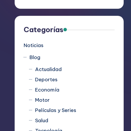
R
e
c
Categorías
o
Noticias
m
Blog
i
Actualidad
e
Deportes
n
Economía
d
Motor
Películas y Series
a
Salud
n
Tecnología