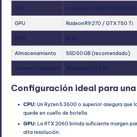
CPU
Intel Core i5‑2500 / AMD FX‑
GPU
Radeon R9 270 / GTX 750 Ti
RAM
8 GB
Almacenamiento
SSD 50 GB (recomendado)
Sistema Operativo
Windows 10 64‑bit
Configuración ideal para una 
CPU:
Un Ryzen 5 3600 o superior asegura que la
quede en cuello de botella.
GPU:
La RTX 2060 brinda suficiente margen par
alta resolución.