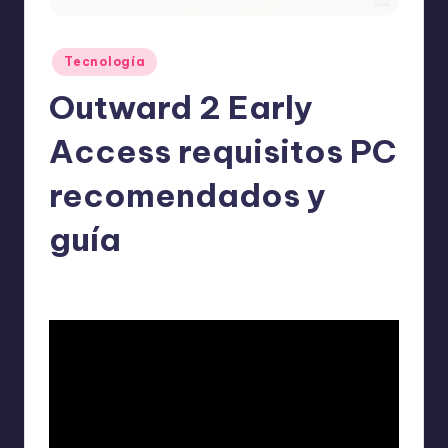
o
m
Publicado
Tecnología
ie
en
Outward 2 Early
n
d
Access requisitos PC
a
recomendados y
n
guía
ExpertosRecomiendan
Tecnología
mayo 19, 2026
Publicado
Publicado
por
en