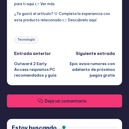
para ti aquí 👉
Ver más
¿Te gustó el artículo? 💡 Completa la experiencia con
este producto relacionado 👉
Descúbrelo aquí
Etiquetas:
Tecnología
Navegación
Entrada anterior
Siguiente entrada
Outward 2 Early
Epic aviva rumores con
de
Access requisitos PC
adelanto de próximos
recomendados y guía
juegos gratis
entradas
Deja un comentario
Estoy buscando...