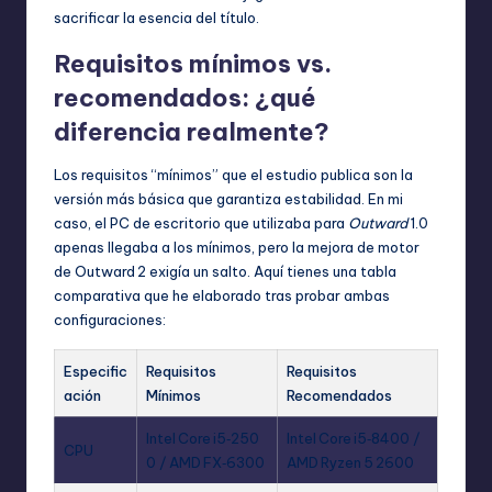
sacrificar la esencia del título.
Requisitos mínimos vs.
recomendados: ¿qué
diferencia realmente?
Los requisitos “mínimos” que el estudio publica son la
versión más básica que garantiza estabilidad. En mi
caso, el PC de escritorio que utilizaba para
Outward
1.0
apenas llegaba a los mínimos, pero la mejora de motor
de Outward 2 exigía un salto. Aquí tienes una tabla
comparativa que he elaborado tras probar ambas
configuraciones:
Especific
Requisitos
Requisitos
ación
Mínimos
Recomendados
Intel Core i5‑250
Intel Core i5‑8400 /
CPU
0 / AMD FX‑6300
AMD Ryzen 5 2600