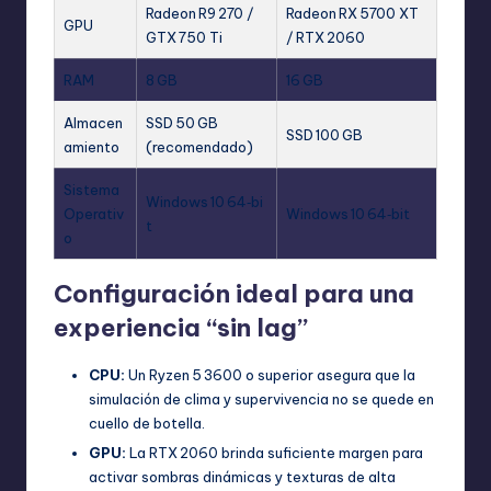
Radeon R9 270 /
Radeon RX 5700 XT
GPU
GTX 750 Ti
/ RTX 2060
RAM
8 GB
16 GB
Almacen
SSD 50 GB
SSD 100 GB
amiento
(recomendado)
Sistema
Windows 10 64‑bi
Operativ
Windows 10 64‑bit
t
o
Configuración ideal para una
experiencia “sin lag”
CPU:
Un Ryzen 5 3600 o superior asegura que la
simulación de clima y supervivencia no se quede en
cuello de botella.
GPU:
La RTX 2060 brinda suficiente margen para
activar sombras dinámicas y texturas de alta