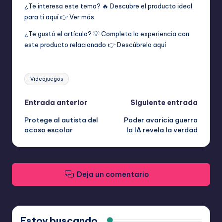
¿Te interesa este tema? 🔥 Descubre el producto ideal
para ti aquí 👉
Ver más
¿Te gustó el artículo? 💡 Completa la experiencia con
este producto relacionado 👉
Descúbrelo aquí
Etiquetas:
Videojuegos
Navegación
Entrada anterior
Siguiente entrada
Protege al autista del
Poder avaricia guerra
de
acoso escolar
la IA revela la verdad
entradas
Deja un comentario
Estoy buscando...