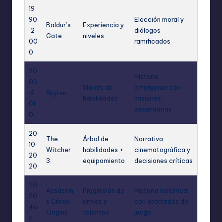
19
90
Elección moral y
Baldur’s
Experiencia y
‑2
diálogos
Gate
niveles
00
ramificados
0
20
Historia
00
Sliders de
emergente con
‑2
Skyrim
habilidades
misiones
01
secundarias
0
20
The
Árbol de
Narrativa
10‑
Witcher
habilidades +
cinematográfica y
20
3
equipamiento
decisiones críticas
20
20
Assassin’
Progresión de
Historia histórica
20
s Creed
armas y
con libertades de
‑ho
Origins
talentos
juego
y