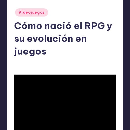
o
m
Publicado
Videojuegos
en
ie
Cómo nació el RPG y
n
su evolución en
d
a
juegos
n
ExpertosRecomiendan
Videojuegos
mayo 3, 2026
Publicado
Publicado
por
en