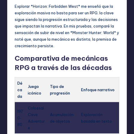
Explorar *Horizon: Forbidden West* me enseñó que la
exploración masiva no basta para ser un RPG; la clave
sigue siendo la progresión estructurada y las decisiones
que impactan la narrativa. En mis pruebas, comparé la
sensación de subir de nivel en *Monster Hunter: World* y
noté que, aunque la mecánica es distinta, la premisa de
crecimiento persiste.
Comparativa de mecánicas
RPG a través de las décadas
Dé
Juego
Tipo de
ca
Enfoque narrativo
icónico
progresión
da
Colossal
197
Cave
Acumulación
Exploración
0‑
Adventur
de objetos
basada en texto
80
e