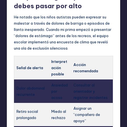
debes pasar por alto
He notado que los niños autistas pueden expresar su
malestar a través de dolores de barriga o episodios de
llanto inesperado. Cuando mi prima empezó a presentar
“dolores de estómago” antes de los recreos, el equipo
escolar implementó una encuesta de clima que reveló
una ola de exclusión silenciosa.
Interpret
Acción
Señal de alerta
ación
recomendada
posible
Ansiedad
Consultar al
Dolor abdominal
por
orientador y
recurrente
acoso
registrar incidentes
Asignar un
Retiro social
Miedo al
“compañero de
prolongado
rechazo
apoyo”