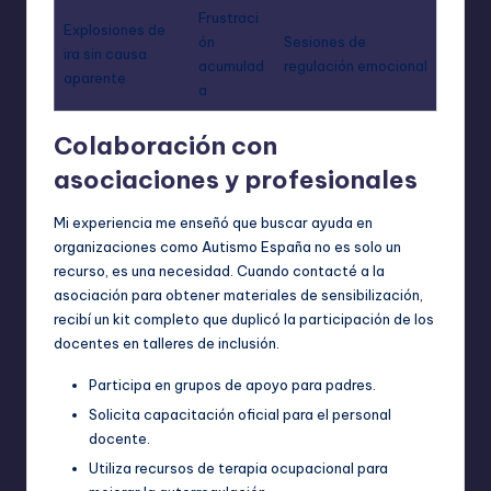
Frustraci
Explosiones de
ón
Sesiones de
ira sin causa
acumulad
regulación emocional
aparente
a
Colaboración con
asociaciones y profesionales
Mi experiencia me enseñó que buscar ayuda en
organizaciones como Autismo España no es solo un
recurso, es una necesidad. Cuando contacté a la
asociación para obtener materiales de sensibilización,
recibí un kit completo que duplicó la participación de los
docentes en talleres de inclusión.
Participa en grupos de apoyo para padres.
Solicita capacitación oficial para el personal
docente.
Utiliza recursos de terapia ocupacional para