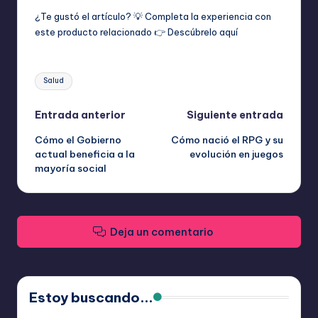
¿Te gustó el artículo? 💡 Completa la experiencia con
este producto relacionado 👉
Descúbrelo aquí
Etiquetas:
Salud
Navegación
Entrada anterior
Siguiente entrada
Cómo el Gobierno
Cómo nació el RPG y su
de
actual beneficia a la
evolución en juegos
mayoría social
entradas
Deja un comentario
Estoy buscando...