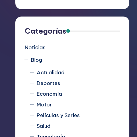
R
e
c
Categorías
o
Noticias
m
Blog
i
Actualidad
e
Deportes
n
Economía
d
Motor
Películas y Series
a
Salud
n
Tecnología