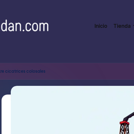
Inicio
Tienda
re cicatrices colosales