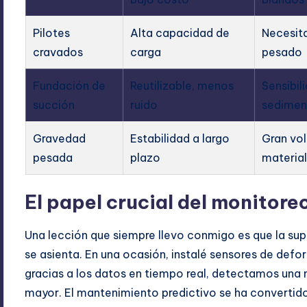
Pilotes
Alta capacidad de
Necesit
cravados
carga
pesado
Fundación de
Reutilizable, menos
Sensibili
succión
ruido
sedimen
Gravedad
Estabilidad a largo
Gran vo
pesada
plazo
materia
El papel crucial del monitore
Una lección que siempre llevo conmigo es que la sup
se asienta. En una ocasión, instalé sensores de def
gracias a los datos en tiempo real, detectamos una 
mayor. El mantenimiento predictivo se ha convertido