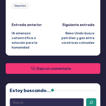
Etiquetas:
Deportes
Última actualización el mayo 26, 2026
Navegación
Entrada anterior
Siguiente entrada
IA amenaza
Reino Unido busca
de
catastrófica o
petróleo y gas entre
solución para la
cicatrices colosales
entradas
humanidad
Deja un comentario
Estoy buscando...