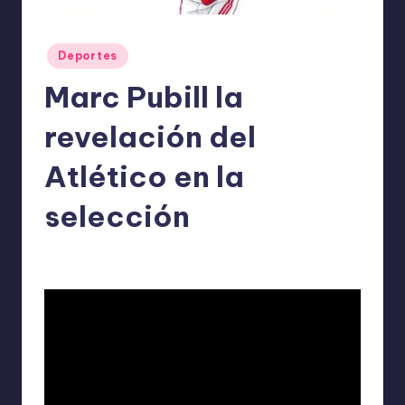
o
m
Publicado
Deportes
ie
en
Marc Pubill la
n
d
revelación del
a
Atlético en la
n
selección
ExpertosRecomiendan
Deportes
mayo 25, 2026
Publicado
Publicado
por
en