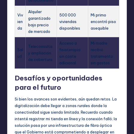
Alquiler
Viv
500 000
Mi primo
garantizado
ien
viviendas
encontró piso
bajo precio
da
disponibles
asequible
de mercado
Acceso a
Mi madre
Teleconsulta
Sal
fisioterapia
recibió
y ampliación
ud
sin coste
tratamiento
de cobertura
adicional
sin gastos
Desafíos y oportunidades
para el futuro
Si bien los avances son evidentes, aún quedan retos. La
digitalización debe llegar a zonas rurales donde la
conectividad sigue siendo limitada. Recuerdo cuando
intenté registrar mi tienda en línea y la conexión falló; la
solución pasa por una infraestructura de fibra óptica
que el Gobierno está comprometiendo a desplegar en