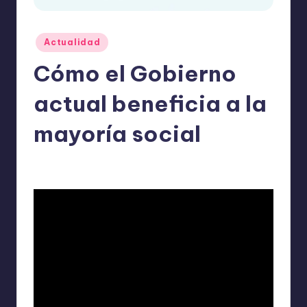
o
m
Publicado
Actualidad
ie
en
Cómo el Gobierno
n
d
actual beneficia a la
a
mayoría social
n
ExpertosRecomiendan
Actualidad
mayo 2, 2026
Publicado
Publicado
por
en