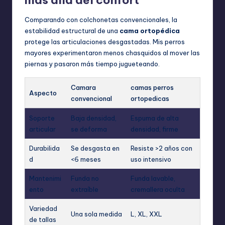
Comparando con colchonetas convencionales, la
estabilidad estructural de una
cama ortopédica
protege las articulaciones desgastadas. Mis perros
mayores experimentaron menos chasquidos al mover las
piernas y pasaron más tiempo jugueteando.
Camara
camas perros
Aspecto
convencional
ortopedicas
Soporte
Baja densidad,
Espuma de alta
articular
se deforma
densidad, firme
Durabilida
Se desgasta en
Resiste >2 años con
d
<6 meses
uso intensivo
Mantenimi
Funda no
Funda lavable,
ento
extraíble
cremallera oculta
Variedad
Una sola medida
L, XL, XXL
de tallas