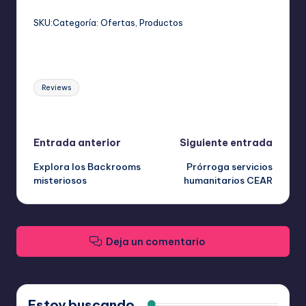
Viscoelástica:
Alivio
SKU:
Categoría:
Ofertas
, 
Productos
Articular
y
Máximo
Etiquetas:
Confort
Reviews
cantidad
Última actualización el junio 12, 2026
Navegación
Entrada anterior
Siguiente entrada
Explora los Backrooms
Prórroga servicios
de
misteriosos
humanitarios CEAR
entradas
Deja un comentario
Estoy buscando...