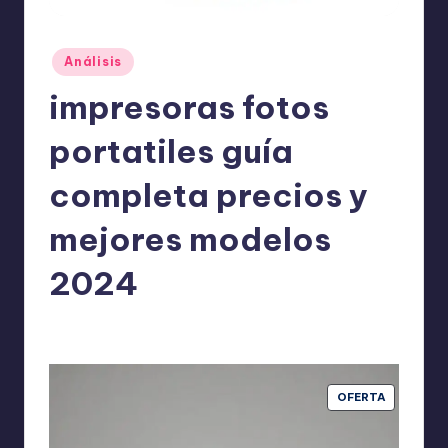
o
m
Publicado
Análisis
ie
en
impresoras fotos
n
d
portatiles guía
a
completa precios y
n
mejores modelos
2024
ExpertosRecomiendan
Análisis
abril 20, 2026
Publicado
Publicado
por
en
PRODUCT
OFERTA
EN
OFERTA