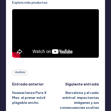
Explora más productos:
Etiquetas:
Análisis
Navegación
Entrada anterior
Siguiente entrada
Huawei lanza Pura X
Barcelona y el ruido
de
Max: el primer móvil
arbitral: impactantes
plegable ancho.
imágenes y sus
entradas
consecuencias ocultas