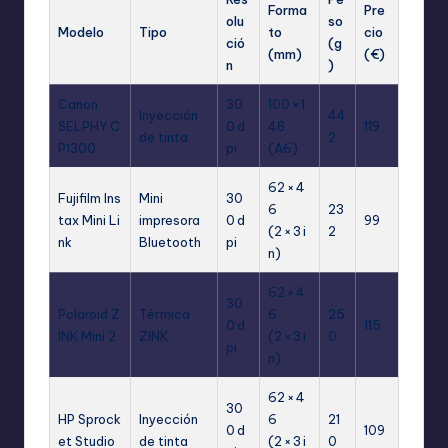
Forma
Pre
olu
so
Modelo
Tipo
to
cio
ció
(g
(mm)
(€)
n
)
Canon
30
100 × 1
Inyección
44
SELPHY C
0 d
48
119
de tinta
2
P1300
pi
(A6)
62 × 4
Fujifilm Ins
Mini
30
6
23
tax Mini Li
impresora
0 d
99
(2 × 3 i
2
nk
Bluetooth
pi
n)
62 × 4
30
Polaroid Z
Térmica
6
25
0 d
115
INK Mini 2
ZINK
(2 × 3 i
0
pi
n)
62 × 4
30
HP Sprock
Inyección
6
21
0 d
109
et Studio
de tinta
(2 × 3 i
0