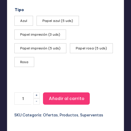
de
precios:
Tipo
desde
8,99 €
Azul
Papel azul (5 uds)
hasta
34,99 €
Papel impresión (3 uds)
Papel impresión (5 uds)
Papel rosa (5 uds)
Rosa
+
Mini
Añadir al carrito
-
Impresora
Portátil
Bluetooth:
SKU:
Categoría:
Ofertas
, 
Productos
, 
Superventas
Fotos
y