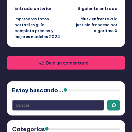
Navegación
Entrada anterior
Siguiente entrada
impresoras fotos
Musk enfrenta a la
de
portatiles guía
justicia francesa por
completa precios y
algoritmo X
entradas
mejores modelos 2024
Deja un comentario
Estoy buscando...
Categorías