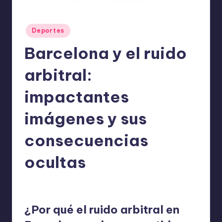
o
m
Publicado
Deportes
ie
en
Barcelona y el ruido
n
d
arbitral:
a
impactantes
n
imágenes y sus
consecuencias
ocultas
ExpertosRecomiendan
Deportes
abril 20, 2026
Publicado
Publicado
por
en
¿Por qué el ruido arbitral en