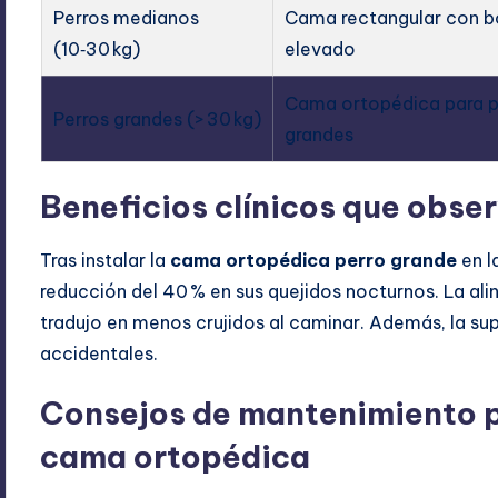
Perros medianos
Cama rectangular con b
(10‑30 kg)
elevado
Cama ortopédica para p
Perros grandes (> 30 kg)
grandes
Beneficios clínicos que obser
Tras instalar la
cama ortopédica perro grande
en l
reducción del 40 % en sus quejidos nocturnos. La ali
tradujo en menos crujidos al caminar. Además, la sup
accidentales.
Consejos de mantenimiento pa
cama ortopédica