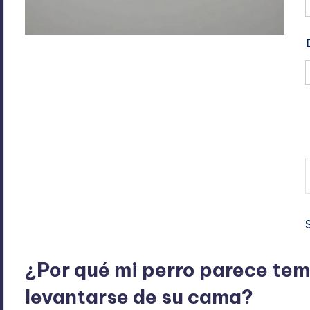
A
A
¿Por qué mi perro parece temb
levantarse de su cama?