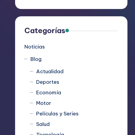
R
e
c
Categorías
o
Noticias
m
Blog
i
Actualidad
e
Deportes
n
Economía
d
Motor
Películas y Series
a
Salud
n
Tecnología