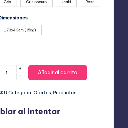
Gris
Gris oscuro
khaki
Rosa
14,99 €
hasta
Dimensiones
29,99 €
L 73x46cm (15kg)
+
Cama
Añadir al carrito
-
Ortopédica
Viscoelástica:
SKU:
Categoría:
Ofertas
, 
Productos
livio
rticular
y
lar al intentar
Máximo
Confort