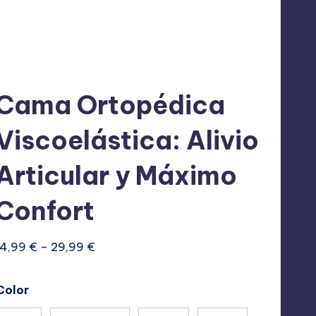
Cama Ortopédica
CTO
Viscoelástica: Alivio
A
Articular y Máximo
Confort
Rango
14,99
€
–
29,99
€
de
precios:
Color
desde