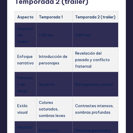
Temporada 2 (trailer)
Aspecto
Temporada 1
Temporada 2 (trailer)
Duración
del
1:45 min
0:89 min
trailer
Revelación del
Enfoque
Introducción de
pasado y conflicto
narrativo
personajes
fraternal
Presenci
a de
Ausente
Protagonista central
Vergil
Colores
Estilo
Contrastes intensos,
saturados,
visual
sombras profundas
sombras leves
Impacto
Emociones
Memoria personal y