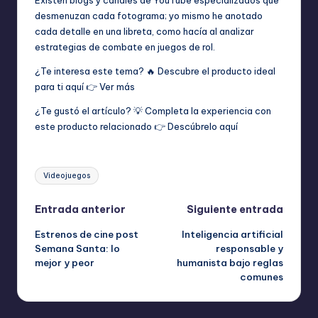
desmenuzan cada fotograma; yo mismo he anotado
cada detalle en una libreta, como hacía al analizar
estrategias de combate en juegos de rol.
¿Te interesa este tema? 🔥 Descubre el producto ideal
para ti aquí 👉
Ver más
¿Te gustó el artículo? 💡 Completa la experiencia con
este producto relacionado 👉
Descúbrelo aquí
Etiquetas:
Videojuegos
Navegación
Entrada anterior
Siguiente entrada
Estrenos de cine post
Inteligencia artificial
de
Semana Santa: lo
responsable y
mejor y peor
humanista bajo reglas
entradas
comunes