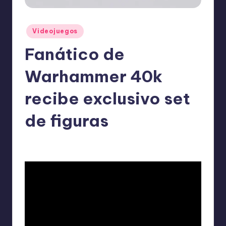
o
m
Publicado
Videojuegos
ie
en
Fanático de
n
d
Warhammer 40k
a
recibe exclusivo set
n
de figuras
ExpertosRecomiendan
Videojuegos
mayo 15, 2026
Publicado
Publicado
por
en