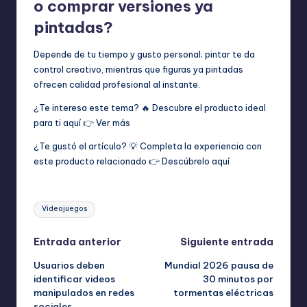
o comprar versiones ya
pintadas?
Depende de tu tiempo y gusto personal; pintar te da
control creativo, mientras que figuras ya pintadas
ofrecen calidad profesional al instante.
¿Te interesa este tema? 🔥 Descubre el producto ideal
para ti aquí 👉
Ver más
¿Te gustó el artículo? 💡 Completa la experiencia con
este producto relacionado 👉
Descúbrelo aquí
Etiquetas:
Videojuegos
Navegación
Entrada anterior
Siguiente entrada
Usuarios deben
Mundial 2026 pausa de
de
identificar videos
30 minutos por
manipulados en redes
tormentas eléctricas
entradas
sociales