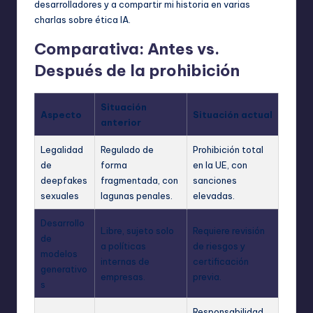
desarrolladores y a compartir mi historia en varias
charlas sobre ética IA.
Comparativa: Antes vs.
Después de la prohibición
Situación
Aspecto
Situación actual
anterior
Legalidad
Regulado de
Prohibición total
de
forma
en la UE, con
deepfakes
fragmentada, con
sanciones
sexuales
lagunas penales.
elevadas.
Desarrollo
Libre, sujeto solo
Requiere revisión
de
a políticas
de riesgos y
modelos
internas de
certificación
generativo
empresas.
previa.
s
Responsabilidad