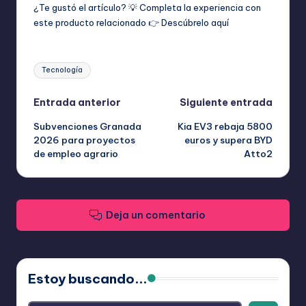
¿Te gustó el artículo? 💡 Completa la experiencia con
este producto relacionado 👉
Descúbrelo aquí
Etiquetas:
Tecnología
Navegación
Entrada anterior
Siguiente entrada
Subvenciones Granada
Kia EV3 rebaja 5800
de
2026 para proyectos
euros y supera BYD
de empleo agrario
Atto2
entradas
Deja un comentario
Estoy buscando...