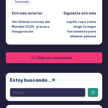
Tecnología
Navegación
Entrada anterior
Siguiente entrada
Ver últimas noticias del
cepillo ropa cómo
de
Mundial 2026: previa e
elegir la mejor
inauguración
herramienta para
entradas
eliminar pelusas
Deja un comentario
Estoy buscando...