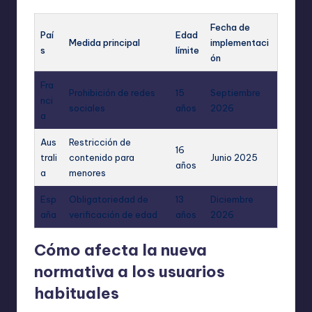
Fecha de
Paí
Edad
Medida principal
implementaci
s
límite
ón
Fra
Prohibición de redes
15
Septiembre
nci
sociales
años
2026
a
Aus
Restricción de
16
trali
contenido para
Junio 2025
años
a
menores
Esp
Obligatoriedad de
13
Diciembre
aña
verificación de edad
años
2026
Cómo afecta la nueva
normativa a los usuarios
habituales