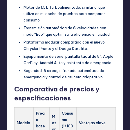
Motor de 1.5 L Turboalimentado, similar al que
utilizo en mi coche de pruebas para comparar
consumo.
Transmisión automática de 6 velocidades con
modo “Eco” que optimiza la eficiencia en ciudad.
Plataforma modular compartida con el nuevo
Chrysler Pronto y el Dodge Dart‑lite.
Equipamiento de serie: pantalla táctil de 8”, Apple
CarPlay, Android Auto y asistente de emergencia.
Seguridad: 6 airbags, frenado automático de
emergencia y control de crucero adaptativo.
Comparativa de precios y
especificaciones
Preci
Consu
M
o
mo
Modelo
ot
Ventajas clave
base
(l/100
or