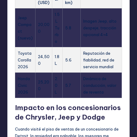
(USD)
km)
1.5
Jeep
L
Imagen Jeep, alto
Compa
20,00
Tu
5.8
despeje, tracción
ct
0
rb
opcional 4×4
(nuevo)
o
Toyota
Reputación de
24,50
1.8
Corolla
5.6
fiabilidad, red de
0
L
2026
servicio mundial
Honda
2.
Dinámica de
25,20
Civic
0
5.7
conducción, valor
0
2026
L
de reventa
Impacto en los concesionarios
de Chrysler, Jeep y Dodge
Cuando visité el piso de ventas de un concesionario de
Detroit, la ansiedad era palpable: los asesores me