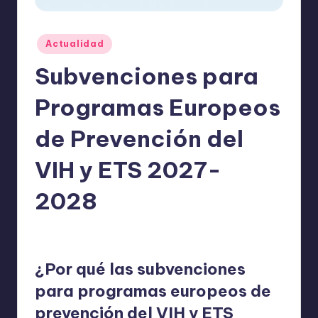
o
m
Publicado
Actualidad
ie
en
Subvenciones para
n
d
Programas Europeos
a
de Prevención del
n
VIH y ETS 2027-
2028
ExpertosRecomiendan
Actualidad
mayo 12, 2026
Publicado
Publicado
por
en
¿Por qué las subvenciones
para programas europeos de
prevención del VIH y ETS