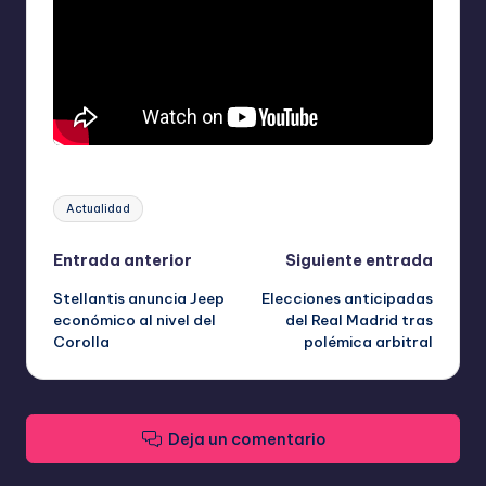
Etiquetas:
Actualidad
Navegación
Entrada anterior
Siguiente entrada
Stellantis anuncia Jeep
Elecciones anticipadas
de
económico al nivel del
del Real Madrid tras
Corolla
polémica arbitral
entradas
Deja un comentario