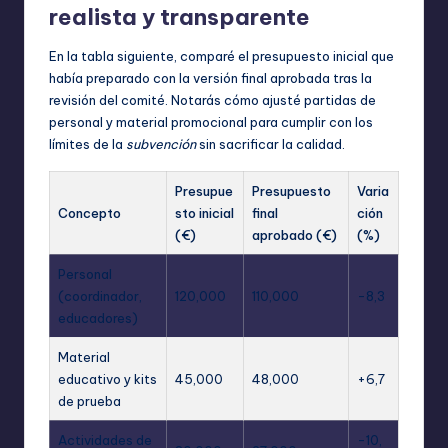
realista y transparente
En la tabla siguiente, comparé el presupuesto inicial que
había preparado con la versión final aprobada tras la
revisión del comité. Notarás cómo ajusté partidas de
personal y material promocional para cumplir con los
límites de la
subvención
sin sacrificar la calidad.
Presupue
Presupuesto
Varia
Concepto
sto inicial
final
ción
(€)
aprobado (€)
(%)
Personal
(coordinador,
120,000
110,000
-8,3
educadores)
Material
educativo y kits
45,000
48,000
+6,7
de prueba
Actividades de
-10,