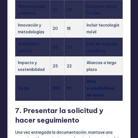
Relevancia del
Destacar datos
30
28
problema
locales
Innovación y
Incluir tecnología
20
18
metodologías
móvil
Viabilidad y
Plan de recursos
25
23
gestión
detallado
Impacto y
Alianzas a largo
25
22
sostenibilidad
plazo
Alta
Total
100
91
probabilidad
de éxito
7. Presentar la solicitud y
hacer seguimiento
Una vez entregada la documentación, mantuve una