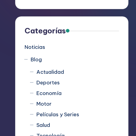
R
e
c
Categorías
o
Noticias
m
Blog
i
Actualidad
e
Deportes
n
Economía
d
Motor
Películas y Series
a
Salud
n
Tecnología