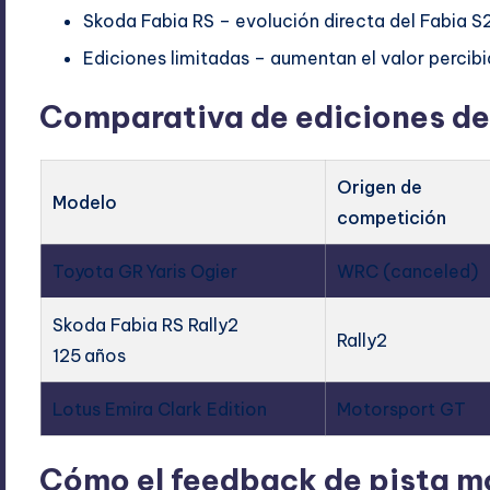
Skoda Fabia RS – evolución directa del Fabia S
Ediciones limitadas – aumentan el valor percibid
Comparativa de ediciones de
Origen de
Modelo
competición
Toyota GR Yaris Ogier
WRC (canceled)
Skoda Fabia RS Rally2
Rally2
125 años
Lotus Emira Clark Edition
Motorsport GT
Cómo el feedback de pista mo