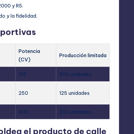
2000 y R5.
o y la fidelidad.
portivas
Potencia
Producción limitada
(CV)
215
500 unidades
250
125 unidades
400
200 unidades
ldea el producto de calle