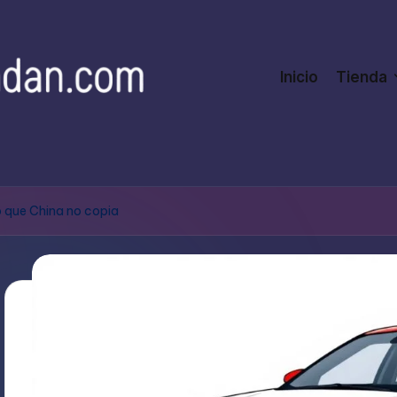
Inicio
Tienda
 que China no copia