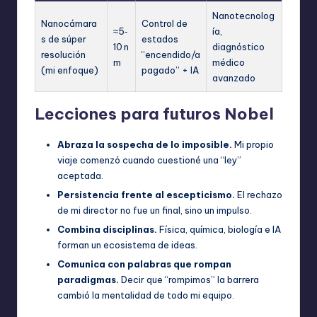
Nanotecnolog
Nanocámara
Control de
≈5‑
ía,
s de súper
estados
10 n
diagnóstico
resolución
“encendido/a
m
médico
(mi enfoque)
pagado” + IA
avanzado
Lecciones para futuros Nobel
Abraza la sospecha de lo imposible.
Mi propio
viaje comenzó cuando cuestioné una “ley”
aceptada.
Persistencia frente al escepticismo.
El rechazo
de mi director no fue un final, sino un impulso.
Combina disciplinas.
Física, química, biología e IA
forman un ecosistema de ideas.
Comunica con palabras que rompan
paradigmas.
Decir que “rompimos” la barrera
cambió la mentalidad de todo mi equipo.