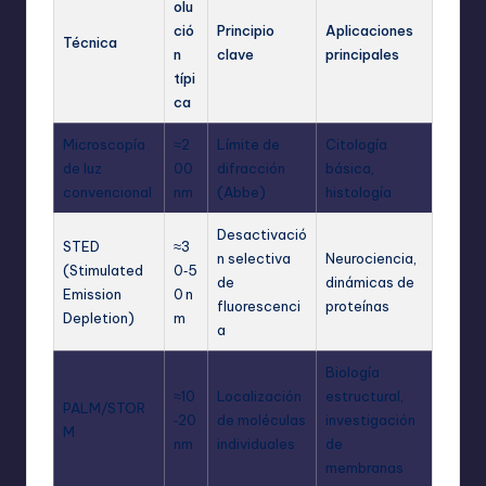
olu
ció
Principio
Aplicaciones
Técnica
n
clave
principales
típi
ca
Microscopía
≈2
Límite de
Citología
de luz
00
difracción
básica,
convencional
nm
(Abbe)
histología
Desactivació
STED
≈3
n selectiva
Neurociencia,
(Stimulated
0‑5
de
dinámicas de
Emission
0 n
fluorescenci
proteínas
Depletion)
m
a
Biología
≈10
Localización
estructural,
PALM/STOR
‑20
de moléculas
investigación
M
nm
individuales
de
membranas