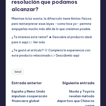
resolución que podamos
alcanzar?
Mientras la luz exista, la difracción tiene límites físicos,
pero reinterpretar esas leyes –como hice yo– permite
empujarlas mucho más allá de lo que creíamos posible.
¿Te interesa este tema? 🔥 Descubre el producto ideal
para ti aquí 👉
Ver más
¿Te gustó el artículo? 💡 Completa la experiencia con
este producto relacionado 👉
Descúbrelo aquí
Etiquetas:
Salud
Navegación
Entrada anterior
Siguiente entrada
España y Reino Unido
Skoda y Toyota
de
impulsan cooperación
revelan método
financiera global
deportivo que China no
entradas
copia