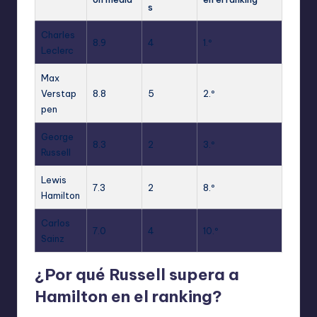
s
Charles
8.9
4
1.º
Leclerc
Max
Verstap
8.8
5
2.º
pen
George
8.3
2
3.º
Russell
Lewis
7.3
2
8.º
Hamilton
Carlos
7.0
4
10.º
Sainz
¿Por qué Russell supera a
Hamilton en el ranking?