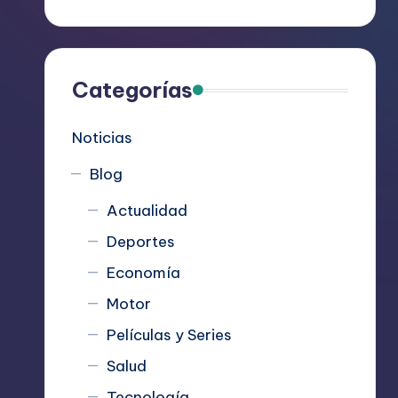
R
e
c
Categorías
o
Noticias
m
Blog
i
Actualidad
e
Deportes
n
Economía
d
Motor
Películas y Series
a
Salud
n
Tecnología