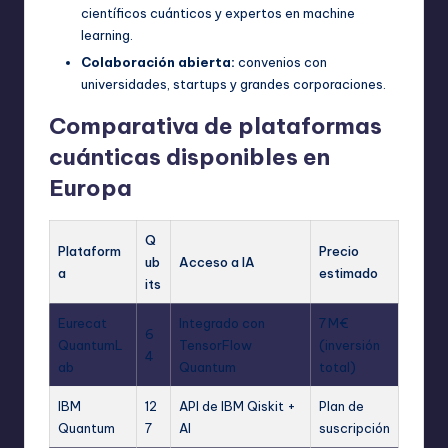
científicos cuánticos y expertos en machine
learning.
Colaboración abierta:
convenios con
universidades, startups y grandes corporaciones.
Comparativa de plataformas
cuánticas disponibles en
Europa
Q
Plataform
Precio
ub
Acceso a IA
a
estimado
its
Eurecat
Integrado con
7 M€
6
QuantumL
TensorFlow
(inversión
4
ab
Quantum
total)
IBM
12
API de IBM Qiskit +
Plan de
Quantum
7
AI
suscripción