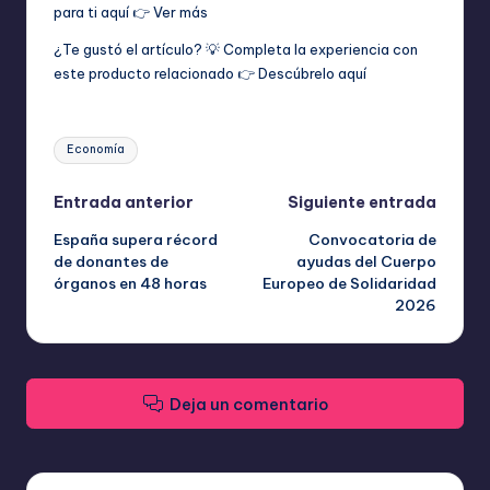
para ti aquí 👉
Ver más
¿Te gustó el artículo? 💡 Completa la experiencia con
este producto relacionado 👉
Descúbrelo aquí
Etiquetas:
Economía
Navegación
Entrada anterior
Siguiente entrada
España supera récord
Convocatoria de
de
de donantes de
ayudas del Cuerpo
órganos en 48 horas
Europeo de Solidaridad
entradas
2026
Deja un comentario