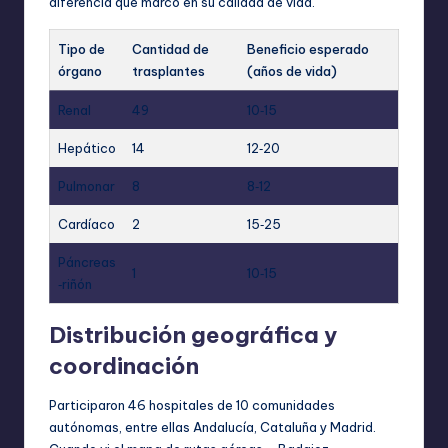
diferencia que marcó en su calidad de vida.
Tipo de
Cantidad de
Beneficio esperado
órgano
trasplantes
(años de vida)
Renal
49
10‑15
Hepático
14
12‑20
Pulmonar
8
8‑12
Cardíaco
2
15‑25
Páncreas
1
10‑15
‑riñón
Distribución geográfica y
coordinación
Participaron 46 hospitales de 10 comunidades
autónomas, entre ellas Andalucía, Cataluña y Madrid.