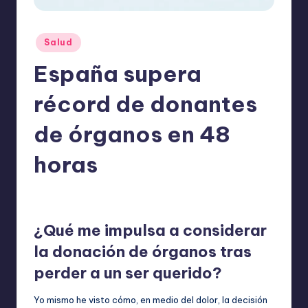
o
m
Publicado
Salud
ie
en
España supera
n
d
récord de donantes
a
de órganos en 48
n
horas
ExpertosRecomiendan
Salud
mayo 15, 2026
Publicado
Publicado
por
en
¿Qué me impulsa a considerar
la donación de órganos tras
perder a un ser querido?
Yo mismo he visto cómo, en medio del dolor, la decisión