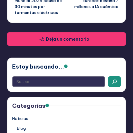
Mundial 2026 pausa de
Eurecat destina 7
de
30 minutos por
millones a IA cuántica
tormentas eléctricas
entradas
Deja un comentario
Estoy buscando...
Categorías
Noticias
Blog