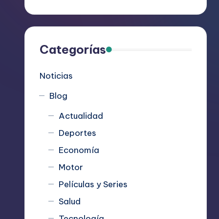
R
e
c
Categorías
o
Noticias
m
Blog
i
Actualidad
e
Deportes
n
Economía
d
Motor
Películas y Series
a
Salud
n
Tecnología