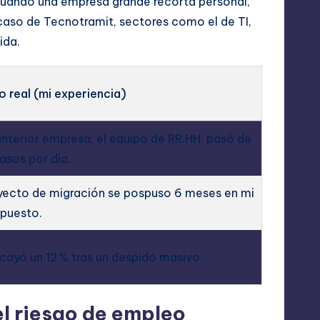
cuando una empresa grande recorta personal,
l caso de Tecnotramit, sectores como el de TI,
ida.
o real (mi experiencia)
anterior empresa, el equipo de RR.HH. pasó de
asos por día.
yecto de migración se pospuso 6 meses en mi
 puesto.
 cayó un 12 % tras un despido masivo.
l riesgo de empleo