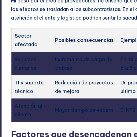
Mi paso por el área de proveedores me enseñó que 
los efectos se trasladan a los subcontratistas. En e
atención al cliente y logística podrían sentir la sacud
Sector
Posibles consecuencias
Ejempl
afectado
Recursos
Incremento de carga de
En mi 
humanos
trabajo
5 a 8 c
TI y soporte
Reducción de proyectos
Un pro
técnico
de mejora
último
Atención al
Mayor tiempo de espera
El NPS
cliente
Factores que desencadenan e